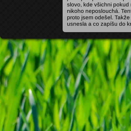
slovo, kde všichni pokud
nikoho neposlouchá. Ten
proto jsem odešel. Takže
usnesla a co zapíšu do kr