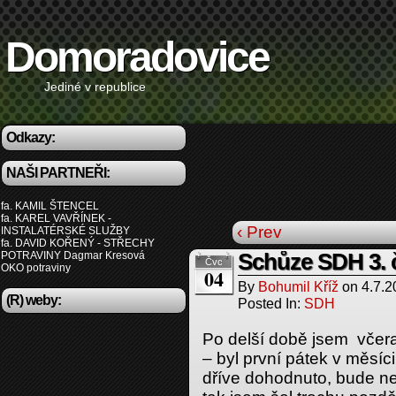
Domoradovice
Jediné v republice
Odkazy:
NAŠI PARTNEŘI:
fa. KAMIL ŠTENCEL
fa. KAREL VAVŘÍNEK -
‹ Prev
INSTALATÉRSKÉ SLUŽBY
fa. DAVID KOŘENÝ - STŘECHY
POTRAVINY Dagmar Kresová
Schůze SDH 3. 
Čvc
OKO potraviny
04
By
Bohumil Kříž
on
4.7.2
(R) weby:
Posted In:
SDH
Po delší době jsem včer
– byl první pátek v měsíc
dříve dohodnuto, bude ne