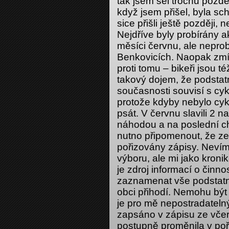
tak jsem šel trochu pozdě
když jsem přišel, byla sc
sice přišli ještě později, 
Nejdříve byly probírány a
měsíci červnu, ale neprob
Benkovicích. Naopak zmí
proti tomu – bikeři jsou
takový dojem, že podstatn
současnosti souvisí s cykl
protože kdyby nebylo cyk
psát. V červnu slavili 2 na
náhodou a na poslední chv
nutno připomenout, že ze
pořizovány zápisy. Nevím j
výboru, ale mi jako kronik
je zdroj informací o činn
zaznamenat vše podstatn
obci přihodí. Nemohu být
je pro mě nepostradateln
zapsáno v zápisu ze včer
postupně proměnila v po