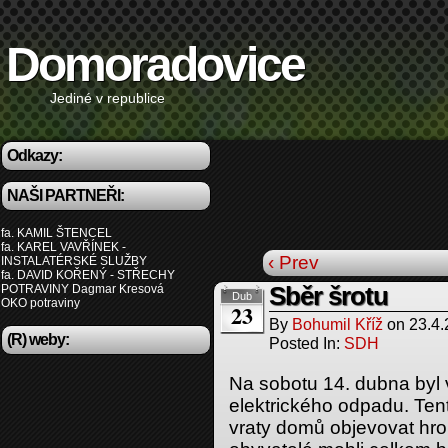
Domoradovice
Jediné v republice
Odkazy:
NAŠI PARTNEŘI:
fa. KAMIL ŠTENCEL
fa. KAREL VAVŘÍNEK -
‹ Prev
INSTALATÉRSKÉ SLUŽBY
fa. DAVID KOŘENÝ - STŘECHY
POTRAVINY Dagmar Kresová
Sběr šrotu
Dub
OKO potraviny
23
By
Bohumil Kříž
on
23.4
(R) weby:
Posted In:
SDH
Na sobotu 14. dubna byl 
elektrického odpadu. Tent
vraty domů objevovat hr