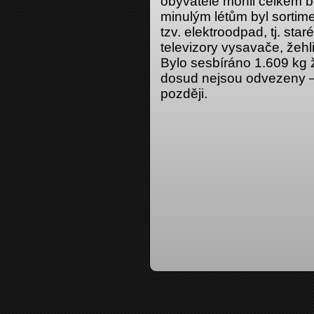
obyvatelé mohli celkem b
minulým létům byl sortim
tzv. elektroodpad, tj. star
televizory vysavače, žeh
Bylo sesbíráno 1.609 kg ž
dosud nejsou odvezeny –
později.