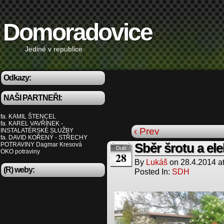
Domoradovice
Jediné v republice
Odkazy:
NAŠI PARTNEŘI:
fa. KAMIL ŠTENCEL
fa. KAREL VAVŘÍNEK -
‹ Prev
INSTALATÉRSKÉ SLUŽBY
fa. DAVID KOŘENÝ - STŘECHY
POTRAVINY Dagmar Kresová
Sběr šrotu a el
Dub
OKO potraviny
28
By
Lukáš
on
28.4.2014
a
(R) weby:
Posted In:
SDH