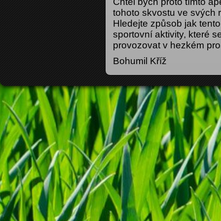
Chtěl bych proto tímto ape
tohoto skvostu ve svých 
Hledejte způsob jak tento 
sportovní aktivity, které 
provozovat v hezkém pros
Bohumil Kříž