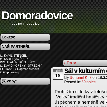
Domoradovice
Jediné v republice
Odkazy:
NAŠI PARTNEŘI:
fa. KAMIL ŠTENCEL
fa. KAREL VAVŘÍNEK -
‹ Prev
INSTALATÉRSKÉ SLUŽBY
fa. DAVID KOŘENÝ - STŘECHY
POTRAVINY Dagmar Kresová
Sál v kulturní
Bře
OKO potraviny
18
By
Bohumil Kříž
on
18.3
(R) weby:
Posted In:
Vesnice
Prohlížím si fotky z leto
„Velký“ tradiční hasičský
úspěchem a neméně velk