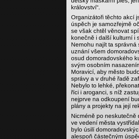
dětský maškarní ples, jeh
království“.
Organizátoři těchto akcí j
úspěch je samozřejmě oč
se však chtěl věnovat spí
konečně i další kulturní i
Nemohu najít ta správná sl
uznání všem domoradovs
osud domoradovského kult
svým osobním nasazením
Moravicí, aby město budo
správy a v druhé řadě zaf
Nebylo to lehké, překona
říci i aroganci, s níž zas
nejprve na odkoupení bu
plány a projekty na její re
Nicméně po neskutečně d
ve vedení města vystřídali
bylo úsilí domoradovský
alespoň částečným úspěc