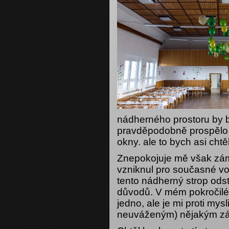
nádherného prostoru by b
pravděpodobně prospělo 
okny. ale to bych asi chtě
Znepokojuje mě však zám
vzniknul pro současné vo
tento nádherný strop ods
důvodů. V mém pokročilé
jedno, ale je mi proti mysl
neuváženým) nějakým zá