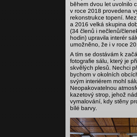
během dvou let uvolnilo c
v roce 2018 provedena v
rekonstrukce topení. Mezi
a 2016 velká skupina do
(34 členů i nečlenů/člen
hodin) upravila interér sál
umožněno, že i v roce 20
A tím se dostávám k začá
fotografie sálu, který je 
skvělých plesů. Nechci př
bychom v okolních obcích 
svým interiérem mohl sál
Neopakovatelnou atmosfé
kazetový strop, jehož ná
vymalování, kdy stěny pr
bílé barvy.