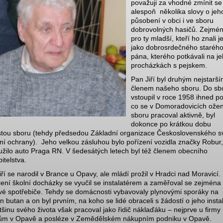
považuji za vhodné zmínit se
alespoň několika slovy o jeh
působení v obci i ve sboru
dobrovolných hasičů. Zejmé
pro ty mladší, kteří ho znali j
jako dobrosrdečného staréh
pána, kterého potkávali na j
procházkách s pejskem.
Pan Jiří byl druhým nejstarš
členem našeho sboru. Do sb
vstoupil v roce 1958 ihned po
co se v Domoradovicích oženi
sboru pracoval aktivně, byl
dokonce po krátkou dobu
stou sboru (tehdy předsedou Základní organizace Československého s
ní ochrany). Jeho velkou zásluhou bylo pořízení vozidla značky Robur
užilo auto Praga RN. V šedesátých letech byl též členem obecního
itelstva.
iří se narodil v Brance u Opavy, ale mládí prožil v Hradci nad Moravicí.
ení školní docházky se vyučil se instalatérem a zaměřoval se zejména
vé spotřebiče. Tehdy se domácnosti vybavovaly plynovými sporáky na
n butan a on byl prvním, na koho se lidé obraceli s žádostí o jeho instal
tšinu svého života však pracoval jako řidič náklaďáku – nejprve u firmy
ům v Opavě a posléze v Zemědělském nákupním podniku v Opavě.