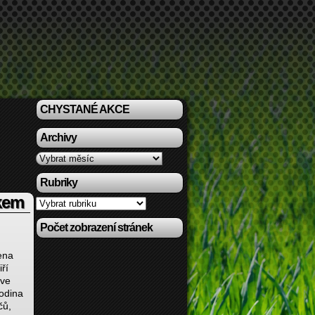
CHYSTANÉ AKCE
Archivy
Archivy
Rubriky
ckem
Rubriky
Počet zobrazení stránek
ena
ří
 ve
rodina
čů,