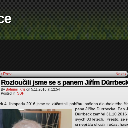
ce
‹ Prev
Next ›
Rozloučili jsme se s panem Jiřím Dürrbe
By
Bohumil Kříž
on
5.11.2016
at
12:54
Posted In:
SDH
ek 4. listopadu 2016 jsme se zúčastnili pohřbu našeho
dlouholetého čl
pana Jiřího Dürrbecka. Pan Ji
Dürrbeck zemřel 31.10.2016
svých 83 letech. Přesto, že 
si nepřála oficiální účast hasi