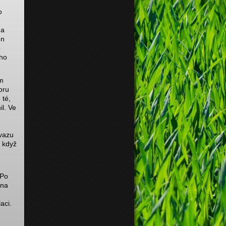
o
na
en
o
eho
ím
oru
 té,
l. Ve
vazu
, když
 Po
 na
aci.