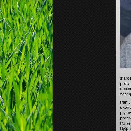
staro
požár
doslo
zastup
Pan J
ukonč
plyno
propa
Po vě
Bytpr