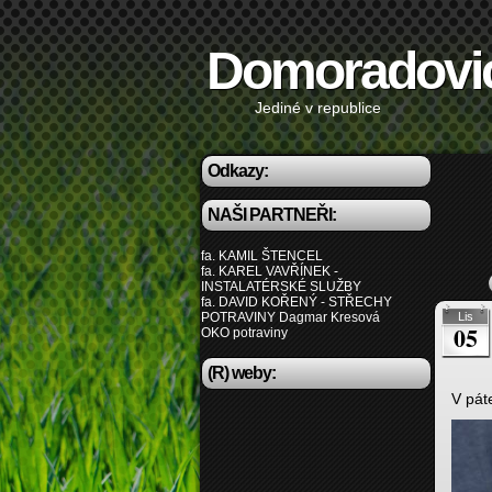
Domoradovi
Jediné v republice
Odkazy:
NAŠI PARTNEŘI:
fa. KAMIL ŠTENCEL
fa. KAREL VAVŘÍNEK -
INSTALATÉRSKÉ SLUŽBY
fa. DAVID KOŘENÝ - STŘECHY
POTRAVINY Dagmar Kresová
Lis
05
OKO potraviny
(R) weby:
V pát