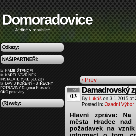
Domoradovice
Jediné v republice
Odkazy:
NAŠI PARTNEŘI:
fa. KAMIL ŠTENCEL
fa. KAREL VAVŘÍNEK -
‹ Prev
INSTALATÉRSKÉ SLUŽBY
fa. DAVID KOŘENÝ - STŘECHY
POTRAVINY Dagmar Kresová
Damadrovský zp
Led
OKO potraviny
03
By
Lukáš
on
3.1.2015
at
(R) weby:
Posted In:
Osadní Výbor
Hlavní zpráva: Na 
města Hradec nad 
požadavek na vznik 
informací o tom, c