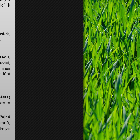
icí k
ustek,
a.
sedu,
vicí,
 naší
edání
ěsta)
turním
řejná
ymně,
e při