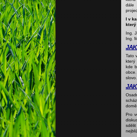
dále
proje
I v k
který
Ing. 
Ing. 
JAK
Tato 
který
kde b
obce.
slovo.
JAK
Osadn
scház
domě.
Pro v
disku
sděli
nejbli