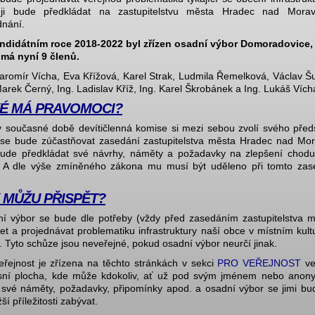
 ji bude předkládat na zastupitelstvu města Hradec nad Morav
dnání.
andidátním roce 2018-2022 byl zřízen osadní výbor Domoradovice,
 má nyní 9 členů.
Jaromír Vícha, Eva Křížová, Karel Strak, Ludmila Řemelková, Václav Š
Marek Černý, Ing. Ladislav Kříž, Ing. Karel Škrobánek a Ing. Lukáš Vích
É MÁ PRAVOMOCI?
v současné době devítičlenná komise si mezi sebou zvolí svého před
 se bude zúčastňovat zasedání zastupitelstva města Hradec nad Mora
ude předkládat své návrhy, náměty a požadavky na zlepšení chodu
 A dle výše zmíněného zákona mu musí být uděleno při tomto zas
 MŮŽU PŘISPĚT?
í výbor se bude dle potřeby (vždy před zasedáním zastupitelstva m
et a projednávat problematiku infrastruktury naší obce v místním kul
 Tyto schůze jsou neveřejné, pokud osadní výbor neurčí jinak.
eřejnost je zřízena na těchto stránkách v sekci
PRO VEŘEJNOST
ve
sní plocha, kde může kdokoliv, ať už pod svým jménem nebo anon
t své náměty, požadavky, připomínky apod. a osadní výbor se jimi bud
žší příležitosti zabývat.