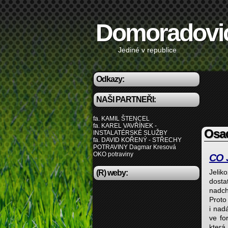
Domoradovi
Jediné v republice
Odkazy:
NAŠI PARTNEŘI:
fa. KAMIL ŠTENCEL
fa. KAREL VAVŘÍNEK -
Osa
INSTALATÉRSKÉ SLUŽBY
fa. DAVID KOŘENÝ - STŘECHY
POTRAVINY Dagmar Kresová
OKO potraviny
CO 
Jelik
(R) weby:
dosta
nadch
Proto
i nad
ve fo
která