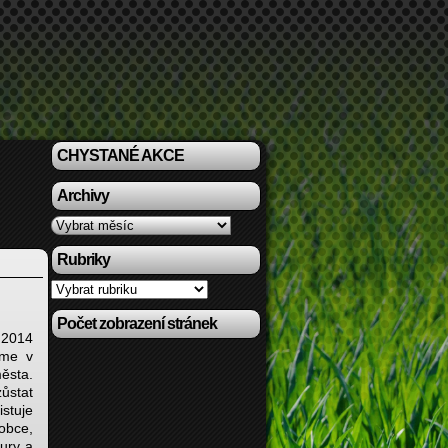
CHYSTANÉ AKCE
Archivy
Archivy
Rubriky
Rubriky
Počet zobrazení stránek
 2014
sme v
ěsta.
zůstat
istuje
obce,
tury a