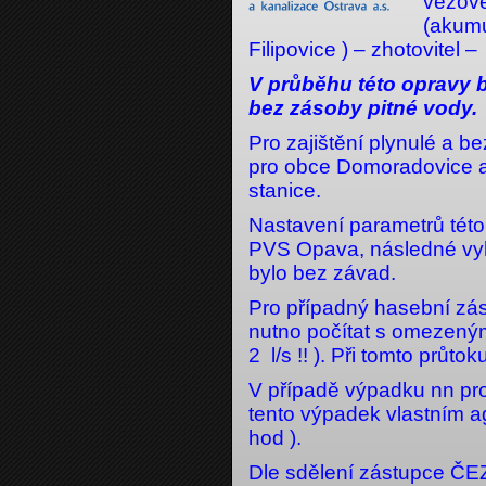
věžov
(akumu
Filipovice ) – zhotovitel 
V průběhu této opravy
bez zásoby pitné vody.
Pro zajištění plynulé a 
pro obce Domoradovice a 
stanice.
Nastavení parametrů této
PVS Opava, následné vy
bylo bez závad.
Pro případný hasební zá
nutno počítat s omezený
2 l/s !! ). Při tomto průto
V případě výpadku nn pr
tento výpadek vlastním a
hod ).
Dle sdělení zástupce ČE