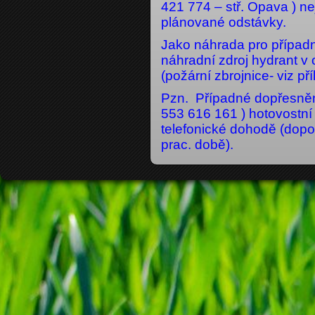
421 774 – stř. Opava )
plánované odstávky.
Jako náhrada pro případn
náhradní zdroj hydrant v
(požární zbrojnice- viz p
Pzn. Případné dopřesněn
553 616 161 ) hotovostn
telefonické dohodě (dop
prac. době).