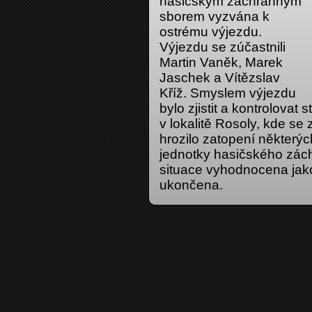
hasičským záchranným
sborem vyzvána k
ostrému výjezdu.
Výjezdu se zúčastnili
Martin Vaněk, Marek
Jaschek a Vítězslav
Kříž. Smyslem výjezdu
bylo zjistit a kontrolovat
v lokalitě Rosoly, kde se
hrozilo zatopení některýc
jednotky hasičského zác
situace vyhodnocena jak
ukončena.