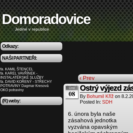
Domoradovice
Jediné v republice
Odkazy:
NAŠI PARTNEŘI:
fa. KAMIL ŠTENCEL
fa. KAREL VAVŘÍNEK -
‹ Prev
INSTALATÉRSKÉ SLUŽBY
fa. DAVID KOŘENÝ - STŘECHY
POTRAVINY Dagmar Kresová
Ostrý výjezd zá
Úno
OKO potraviny
08
By
Bohumil Kříž
on
8.2.2
(R) weby:
Posted In:
SDH
6. února byla naše
zásahová jednotka
vyzvána opavským