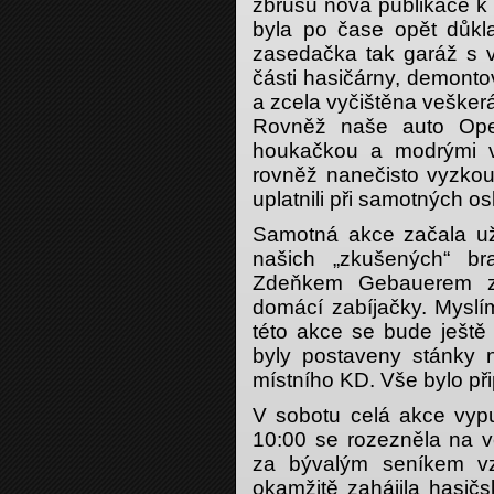
zbrusu nová publikace k
byla po čase opět důkla
zasedačka tak garáž s v
části hasičárny, demont
a zcela vyčištěna veškerá 
Rovněž naše auto Opel
houkačkou a modrými vý
rovněž nanečisto vyzkouš
uplatnili při samotných 
Samotná akce začala už
našich „zkušených“ br
Zdeňkem Gebauerem zh
domácí zabíjačky. Mysl
této akce se bude ještě
byly postaveny stánky 
místního KD. Vše bylo p
V sobotu celá akce vypu
10:00 se rozezněla na vě
za bývalým seníkem vz
okamžitě zahájila hasič