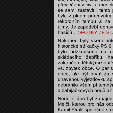
převlečeni v civilu, muse
se sami zastavit i tento
byla v plném pracovním 
rekordním tempu a na 
újmy. Je zapotřebí oprav
hasičů…
>FOTKY ZE S
Nakonec byly všem pří
historické stříkačky PS 8
bylo odzkoušeno na n
skládacího žebříku, h
zakončen dětskými soutě
vs. zbytek obce. O pár s
obce, ale být první za 
unavenou výjezdovku šp
nebránilo všem přítomný
a zabíjačkových hodů a
Nedělní den byl zahájen 
Melči, kterou pro nás od
Kamil Strak společně s