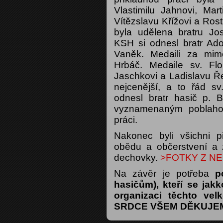
Vlastimilu Jahnovi, Ma
Vítězslavu Křížovi a Ros
byla udělena bratru Jo
KSH si odnesl bratr Ado
Vaněk. Medaili za mim
Hrbáč. Medaile sv. Flo
Jaschkovi a Ladislavu 
nejcenější, a to řád sv.
odnesl bratr hasič p.
vyznamenaným poblaho
práci.
Nakonec byli všichni p
obědu a občerstvení a
dechovky.
>FOTKY Z N
Na závěr je potřeba
po
hasičům), kteří se jakk
organizaci těchto vel
SRDCE VŠEM DĚKUJE