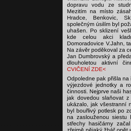
dopravu vodu ze studn
Mezitím na místo zásah
Hradce, Benkovic, S
společným úsilím byl požá
uhašen. Po sklizení veš
kde celou akci klad
Domoradovice V.Jahn, ta
Na závěr poděkoval za c
Jan Dumbrovský a předa
dlouholetou aktivní či
CVIČENÍ ZDE<
Odpoledne pak přišla na
výjezdové jednotky a r
činnosti. Nejprve naši ha
jak dovedou slaňovat z
ukázalo, jak všestranní 
byl bouřlivý potlesk po 
na zaslouženou siestu
střechy hasičárny zač
zřejmě nějaký žhář opět ud