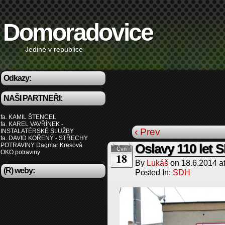
Domoradovice
Jediné v republice
Odkazy:
NAŠI PARTNEŘI:
fa. KAMIL ŠTENCEL
fa. KAREL VAVŘÍNEK -
‹ Prev
INSTALATÉRSKÉ SLUŽBY
fa. DAVID KOŘENÝ - STŘECHY
POTRAVINY Dagmar Kresová
Oslavy 110 let
Čvn
OKO potraviny
18
By
Lukáš
on
18.6.2014
a
(R) weby:
Posted In:
SDH