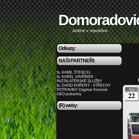
Domoradovi
Jediné v republice
Odkazy:
NAŠI PARTNEŘI:
fa. KAMIL ŠTENCEL
fa. KAREL VAVŘÍNEK -
INSTALATÉRSKÉ SLUŽBY
fa. DAVID KOŘENÝ - STŘECHY
POTRAVINY Dagmar Kresová
Srp
22
OKO potraviny
(R) weby: