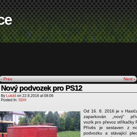
ce
‹ Prev
Next ›
Nový podvozek pro PS12
By
Lukáš
on
22.8.2016
at
08:06
Posted In:
SDH
Od 16. 8. 2016 je v Hasič
zaparkován „nový“ pří
vozík pro převoz stříkačky
Přívěs je sestaven z n
podvozku a stávající ple