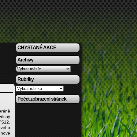
CHYSTANÉ AKCE
Archivy
Archivy
Rubriky
Rubriky
Počet zobrazení stránek
aréně
věsný
 PS12.
ového
chové