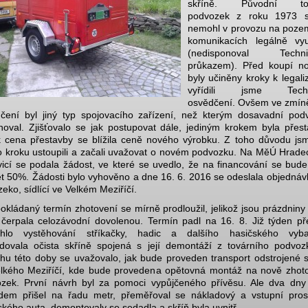
skříně. Původní tov
podvozek z roku 1973 s
nemohl v provozu na poze
komunikacích legálně vyu
(nedisponoval Techni
průkazem). Před koupí n
byly učiněny kroky k legali
vyřídili jsme Techn
osvědčení. Ovšem ve zmí
čení byl jiný typ spojovacího zařízení, než kterým dosavadní pod
noval. Zjišťovalo se jak postupovat dále, jediným krokem byla přest
 cena přestavby se blížila ceně nového výrobku. Z toho důvodu js
o kroku ustoupili a začali uvažovat o novém podvozku. Na MěÚ Hrade
icí se podala žádost, ve které se uvedlo, že na financování se bude
et 50%. Žádosti bylo vyhověno a dne 16. 6. 2016 se odeslala objednáv
zeko, sídlící ve Velkém Meziříčí.
okládaný termín zhotovení se mírně prodloužil, jelikož jsou prázdniny
 čerpala celozávodní dovolenou. Termín padl na 16. 8. Již týden p
ěhlo vystěhování stříkačky, hadic a dalšího hasičského vyba
dovala očista skříně spojená s její demontáží z továrního podvoz
hu této doby se uvažovalo, jak bude proveden transport odstrojené s
lkého Meziříčí, kde bude provedena opětovná montáž na nově zhot
zek. První návrh byl za pomoci vypůjčeného přívěsu. Ale dva dny
dem přišel na řadu metr, přeměřoval se nákladový a vstupní pros
ského auta, demontovaly se sedadla a skříň byla uvnitř.