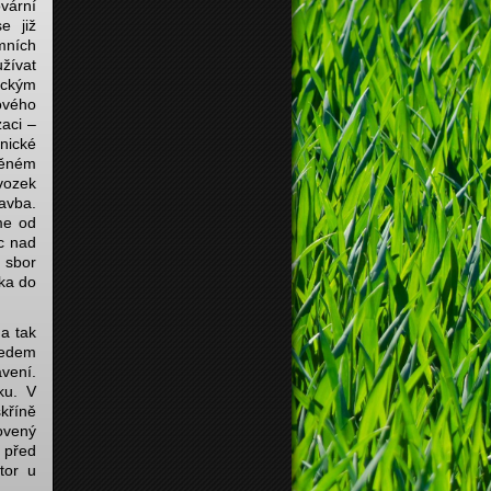
ární
e již
mních
žívat
ckým
ového
zaci –
ické
něném
vozek
avba.
me od
c nad
 sbor
ka do
 a tak
ředem
vení.
ku. V
kříně
ovený
 před
tor u