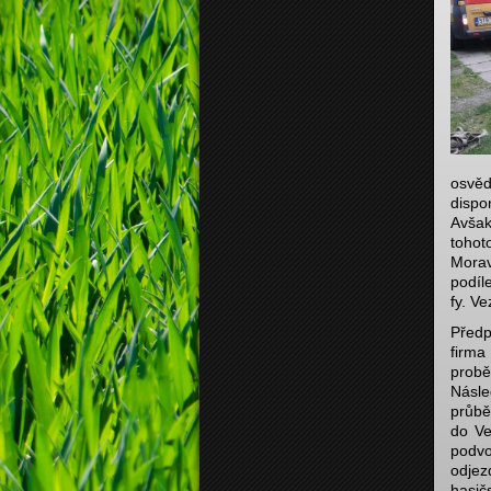
osvěd
dispo
Avšak
tohot
Morav
podíl
fy. Ve
Předp
firma
prob
Násle
průbě
do Ve
podvo
odjez
hasič