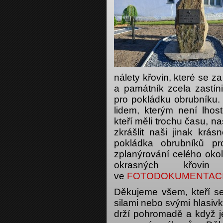
nálety křovin, které se za
a památník zcela zastín
pro pokládku obrubníku. 
lidem, kterým není lhos
kteří měli trochu času, na
zkrášlit naši jinak krá
pokládka obrubníků pr
zplanýrování celého oko
okrasných křov
ve
FOTODOKUMENTACI
Děkujeme všem, kteří se 
silami nebo svými hlasiv
drží pohromadě a když j