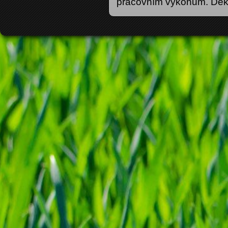
pracovním výkonům. Děk