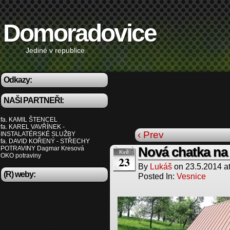
Domoradovice
Jediné v republice
Odkazy:
NAŠI PARTNEŘI:
fa. KAMIL ŠTENCEL
fa. KAREL VAVŘÍNEK -
‹ Prev
INSTALATÉRSKÉ SLUŽBY
fa. DAVID KOŘENÝ - STŘECHY
POTRAVINY Dagmar Kresová
Nová chatka na 
Kvě
OKO potraviny
23
By
Lukáš
on
23.5.2014
a
(R) weby:
Posted In:
Vesnice