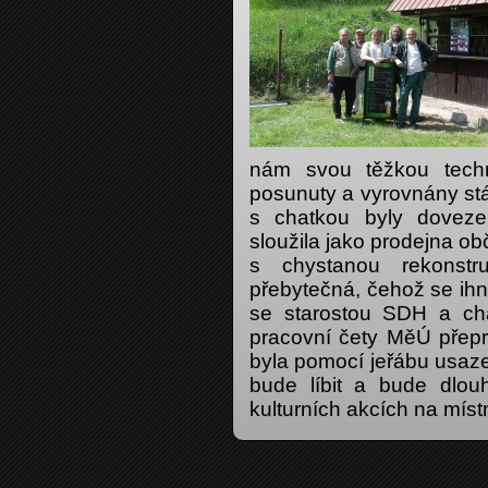
nám svou těžkou techn
posunuty a vyrovnány stá
s chatkou byly doveze
sloužila jako prodejna obč
s chystanou rekonstr
přebytečná, čehož se ihn
se starostou SDH a ch
pracovní čety MěÚ přepra
byla pomocí jeřábu usaze
bude líbit a bude dlou
kulturních akcích na místn