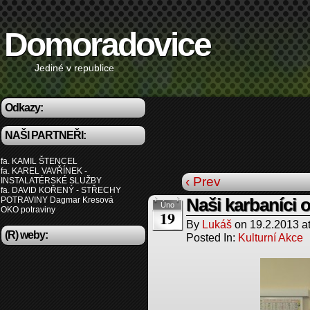
Domoradovice
Jediné v republice
Odkazy:
NAŠI PARTNEŘI:
fa. KAMIL ŠTENCEL
fa. KAREL VAVŘÍNEK -
‹ Prev
INSTALATÉRSKÉ SLUŽBY
fa. DAVID KOŘENÝ - STŘECHY
POTRAVINY Dagmar Kresová
Naši karbaníci o
Úno
OKO potraviny
19
By
Lukáš
on
19.2.2013
a
(R) weby:
Posted In:
Kulturní Akce