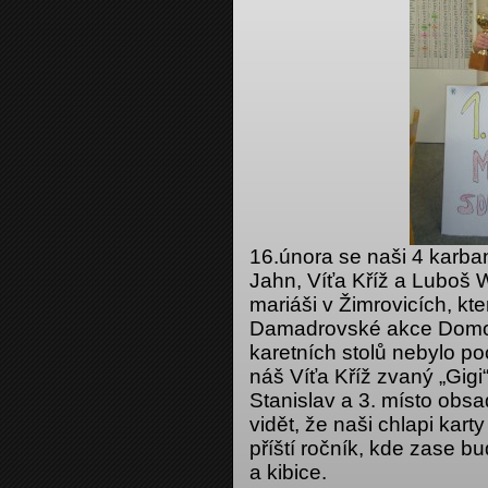
16.února se naši 4 karban
Jahn, Víťa Kříž a Luboš W
mariáši v Žimrovicích, kt
Damadrovské akce Domo-
karetních stolů nebylo p
náš Víťa Kříž zvaný „Gigi
Stanislav a 3. místo obs
vidět, že naši chlapi kart
příští ročník, kde zase 
a kibice.