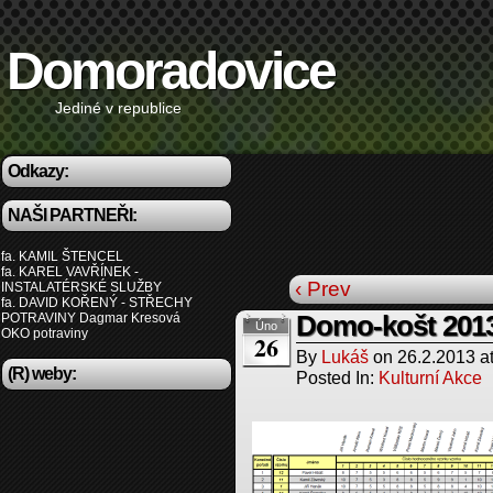
Domoradovice
Jediné v republice
Odkazy:
NAŠI PARTNEŘI:
fa. KAMIL ŠTENCEL
fa. KAREL VAVŘÍNEK -
‹ Prev
INSTALATÉRSKÉ SLUŽBY
fa. DAVID KOŘENÝ - STŘECHY
POTRAVINY Dagmar Kresová
Domo-košt 2013 
Úno
OKO potraviny
26
By
Lukáš
on
26.2.2013
a
(R) weby:
Posted In:
Kulturní Akce