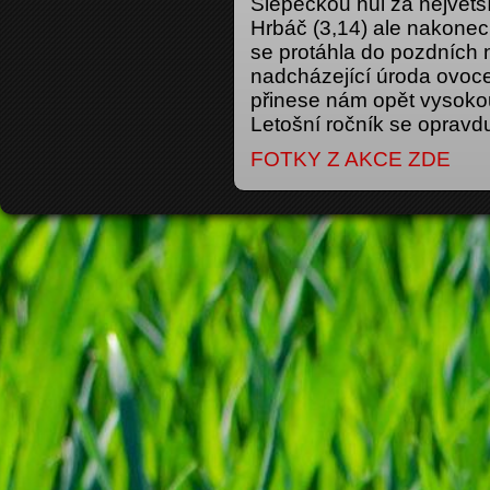
Slepeckou hůl za největší
Hrbáč (3,14) ale nakonec 
se protáhla do pozdních 
nadcházející úroda ovoce
přinese nám opět vysoko
Letošní ročník se opravdu
FOTKY Z AKCE ZDE