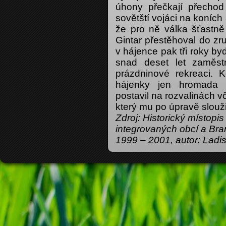
úhony přečkají přechod 
sovětští vojáci na koníc
že pro ně válka šťastně
Gintar přestěhoval do z
v hájence pak tři roky bydl
snad deset let zaměst
prázdninové rekreaci. 
hájenky jen hromada 
postavil na rozvalinách vč
který mu po úpravě slouži
Zdroj: Historický místopi
integrovaných obcí a Bran
1999 – 2001, autor: Ladi