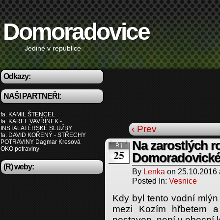
Domoradovice
Jediné v republice
Odkazy:
NAŠI PARTNEŘI:
fa. KAMIL ŠTENCEL
fa. KAREL VAVŘÍNEK -
‹ Prev
INSTALATÉRSKÉ SLUŽBY
fa. DAVID KOŘENÝ - STŘECHY
POTRAVINY Dagmar Kresová
Na zarostlých r
Říj
OKO potraviny
25
Domoradovického
(R) weby:
By
Lenka
on
25.10.2016
Posted In:
Vesnice
Kdy byl tento vodní mlýn
mezi Kozím hřbetem a
postaven, není v obecní 