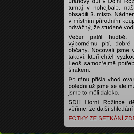
uranový důl v Dolní Rož
turnaj v nohejbale, na
obsadili 3. místo. Nádhe
v místním přírodním koupal
odvážný, že studené vod
Večer patřil hudbě, 
výbornému pití, dobré
občany. Nocovali jsme v
takoví, kteří chtěli vyzk
Leoš samozřejmě potřebo
širákem.
Po ránu přišla vhod ova
poledni už jsme se ale mus
jsme to měli daleko.
SDH Horní Rožínce dě
věříme, že další shledání
FOTKY ZE SETKÁNÍ ZD