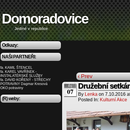
Domoradovice
Jediné v republice
Odkazy:
NAŠI PARTNEŘI:
fa. KAMIL ŠTENCEL
fa. KAREL VAVŘÍNEK -
‹ Prev
INSTALATÉRSKÉ SLUŽBY
fa. DAVID KOŘENÝ - STŘECHY
POTRAVINY Dagmar Kresová
Družební setkán
Říj
OKO potraviny
07
By
Lenka
on
7.10.2016
a
(R) weby:
Posted In:
Kulturní Akce