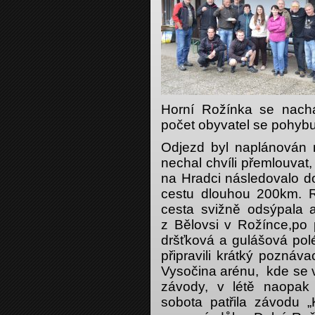
Horní Rožínka se nach
počet obyvatel se pohybu
Odjezd byl naplánován
nechal chvíli přemlouvat,
na Hradci následovalo d
cestu dlouhou 200km. Ra
cesta svižně odsýpala a
z Bělovsi v Rožínce,po p
dršťková a gulášová polé
připravili krátký poznáva
Vysočina arénu, kde se v
závody, v létě naopak
sobota patřila závodu „