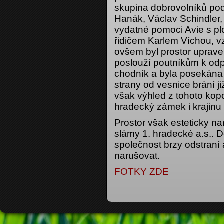
skupina dobrovolníků pod
Hanák, Václav Schindler, 
vydatné pomoci Avie s pl
řidičem Karlem Víchou, vzt
ovšem byl prostor upraven
poslouží poutníkům k odp
chodník a byla posekána 
strany od vesnice brání ji
však výhled z tohoto kop
hradecký zámek i krajinu 
Prostor však esteticky n
slámy 1. hradecké a.s.. D
společnost brzy odstraní
narušovat.
FOTKY ZDE