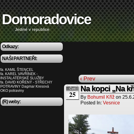
Domoradovice
Jediné v republice
Odkazy:
NAŠI PARTNEŘI:
fa. KAMIL ŠTENCEL
fa. KAREL VAVŘÍNEK -
‹ Prev
INSTALATÉRSKÉ SLUŽBY
fa. DAVID KOŘENÝ - STŘECHY
POTRAVINY Dagmar Kresová
Na kopci „Na kří
Čvn
OKO potraviny
25
By
Bohumil Kříž
on
25.6
(R) weby:
Posted In:
Vesnice