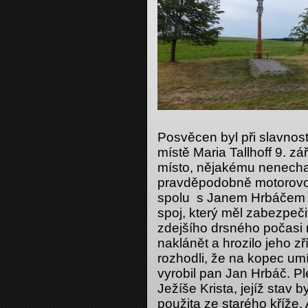
Posvěcen byl při slavno
místě Maria Tallhoff 9. z
místo, nějakému nenechavc
pravděpodobně motorovou 
spolu s Janem Hrbáčem v
spoj, který měl zabezpeči
zdejšího drsného počasi n
naklánět a hrozilo jeho z
rozhodli, že na kopec umís
vyrobil pan Jan Hrbáč. 
Ježíše Krista, jejíž stav 
použita ze starého kříže