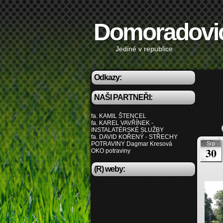
Domoradovi
Jediné v republice
Odkazy:
NAŠI PARTNEŘI:
fa. KAMIL ŠTENCEL
fa. KAREL VAVŘÍNEK -
INSTALATÉRSKÉ SLUŽBY
fa. DAVID KOŘENÝ - STŘECHY
POTRAVINY Dagmar Kresová
Srp
30
OKO potraviny
(R) weby: