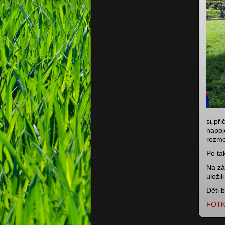
si„při
napoj
rozmo
Po ta
Na zá
uloži
Děti 
FOTK