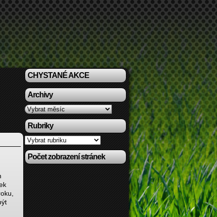
CHYSTANÉ AKCE
Archivy
Archivy
Rubriky
Rubriky
Počet zobrazení stránek
h
ek
roku,
být