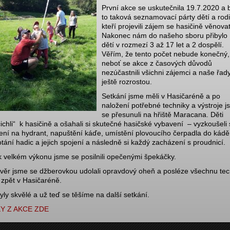
První akce se uskutečnila 19.7.2020 a 
to taková seznamovací párty dětí a rodi
kteří projevili zájem se hasičině věnovat
Nakonec nám do našeho sboru přibylo
dětí v rozmezí 3 až 17 let a 2 dospělí.
Věřím, že tento počet nebude konečný,
neboť se akce z časových důvodů
nezúčastnili všichni zájemci a naše řad
ještě rozrostou.
Setkání jsme měli v Hasičaréně a po
naložení potřebné techniky a výstroje 
se přesunuli na hřiště Maracana. Děti
čichli“ k hasičině a ošahali si skutečné hasičské vybavení – vyzkoušeli 
ení na hydrant, napuštění káďe, umístění plovoucího čerpadla do kádě
tání hadic a jejich spojení a následně si každý zacházení s proudnicí.
k velkém výkonu jsme se posilnili opečenými špekáčky.
věr jsme se džberovkou udolali opravdový oheň a posléze všechnu tec
li zpět v Hasičaréně.
byly skvělé a už teď se těšíme na další setkání.
Y Z AKCE ZDE