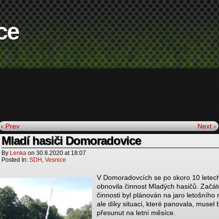
ce
‹ Prev
Next ›
Mladí hasiči Domoradovice
By
Lenka
on
30.8.2020
at
18:07
Posted In:
SDH
,
Vesnice
V Domoradovcích se po skoro 10 letec
obnovila činnost Mladých hasičů. Začát
činnosti byl plánován na jaro letošního 
ale díky situaci, které panovala, musel 
přesunut na letní měsíce.