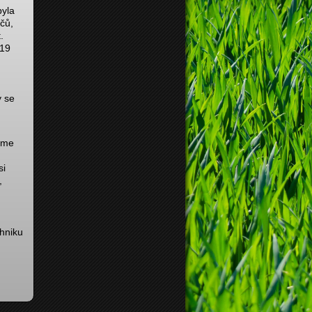
byla
čů,
.
 19
y se
jsme
si
,
hniku