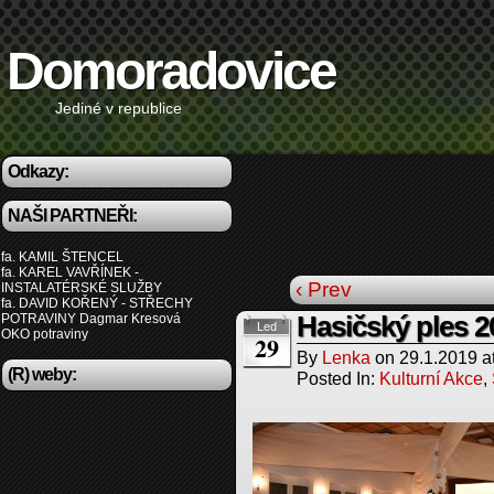
Domoradovice
Jediné v republice
Odkazy:
NAŠI PARTNEŘI:
fa. KAMIL ŠTENCEL
fa. KAREL VAVŘÍNEK -
‹ Prev
INSTALATÉRSKÉ SLUŽBY
fa. DAVID KOŘENÝ - STŘECHY
POTRAVINY Dagmar Kresová
Hasičský ples 2
Led
OKO potraviny
29
By
Lenka
on
29.1.2019
a
(R) weby:
Posted In:
Kulturní Akce
,