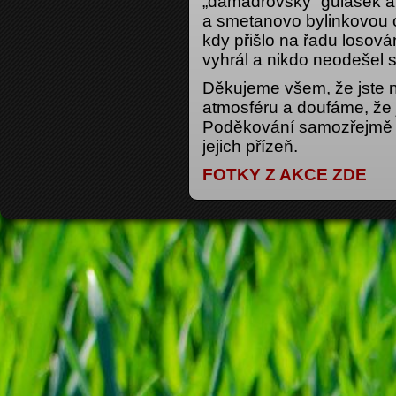
„damadrovský“ gulášek a 
a smetanovo bylinkovou 
kdy přišlo na řadu losov
vyhrál a nikdo neodešel 
Děkujeme všem, že jste n
atmosféru a doufáme, že js
Poděkování samozřejmě 
jejich přízeň.
FOTKY Z AKCE ZDE