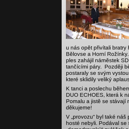
u nás opět přivítali bratr
Bělovse a Horní Rožínky
ples zahájil náměstek SDH
tančícími páry. Později b
postaraly se svým vysto
které sklidily veliký aplau
K tanci a poslechu během
DUO ECHOES, která k nám
Pomalu a jistě se stávají n
děkujeme!
V „provozu“ byl také náš 
hosté nebyli. Podával se