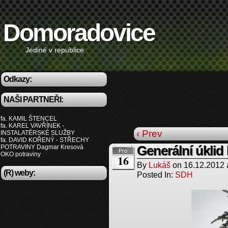
Domoradovice
Jediné v republice
Odkazy:
NAŠI PARTNEŘI:
fa. KAMIL ŠTENCEL
fa. KAREL VAVŘÍNEK -
‹ Prev
INSTALATÉRSKÉ SLUŽBY
fa. DAVID KOŘENÝ - STŘECHY
POTRAVINY Dagmar Kresová
Generální úklid
Pro
OKO potraviny
16
By
Lukáš
on
16.12.2012
(R) weby:
Posted In:
SDH