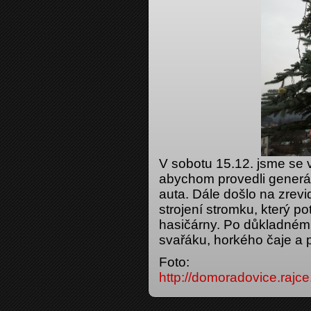
V sobotu 15.12. jsme se v
abychom provedli generál
auta. Dále došlo na zrev
strojení stromku, který p
hasičárny. Po důkladném 
svařáku, horkého čaje a p
Foto:
http://domoradovice.rajc