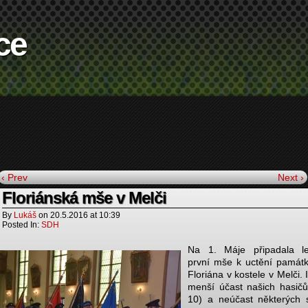
ce
‹ Prev
Next ›
Floriánská mše v Melči
By
Lukáš
on
20.5.2016
at
10:39
Posted In:
SDH
Na 1. Máje připadala le
první mše k uctění památk
Floriána v kostele v Melči. 
menší účast našich hasičů
10) a neúčast některých 