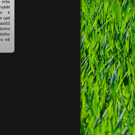
a mše
hybět
tin k
s ujal
asičů
šichni
tního
ro ně