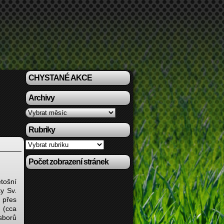
CHYSTANÉ AKCE
Archivy
Archivy
Rubriky
Rubriky
Počet zobrazení stránek
tošní
y Sv.
I přes
 (cca
sborů