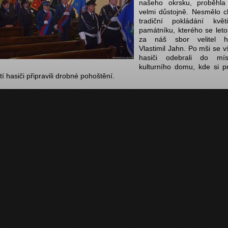
našeho okrsku, proběhl
velmi důstojně. Nesmělo c
tradiční pokládání kvě
památníku, kterého se leto
za náš sbor velitel h
Vlastimil Jahn. Po mši se v
hasiči odebrali do mís
kulturního domu, kde si p
í hasiči připravili drobné pohoštění.