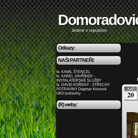
Domoradovi
Jediné v republice
Odkazy:
NAŠI PARTNEŘI:
fa. KAMIL ŠTENCEL
fa. KAREL VAVŘÍNEK -
INSTALATÉRSKÉ SLUŽBY
fa. DAVID KOŘENÝ - STŘECHY
POTRAVINY Dagmar Kresová
Kvě
20
OKO potraviny
(R) weby: