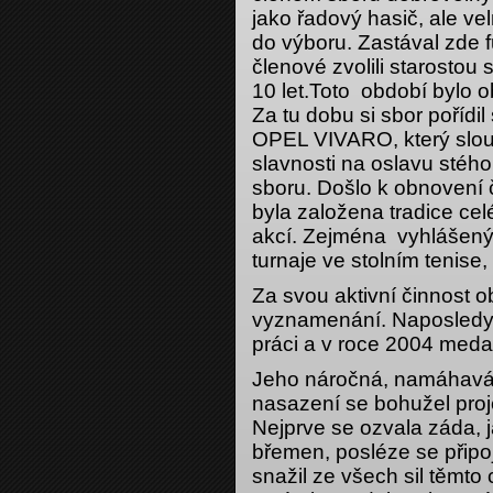
jako řadový hasič, ale vel
do výboru. Zastával zde 
členové zvolili starostou 
10 let.Toto období bylo
Za tu dobu si sbor pořídi
OPEL VIVARO, který slou
slavnosti na oslavu stého
sboru. Došlo k obnovení 
byla založena tradice ce
akcí. Zejména vyhlášen
turnaje ve stolním tenise, 
Za svou aktivní činnost 
vyznamenání. Naposledy 
práci a v roce 2004 medai
Jeho náročná, namáhavá 
nasazení se bohužel proj
Nejprve se ozvala záda, 
břemen, posléze se připoj
snažil ze všech sil těmt