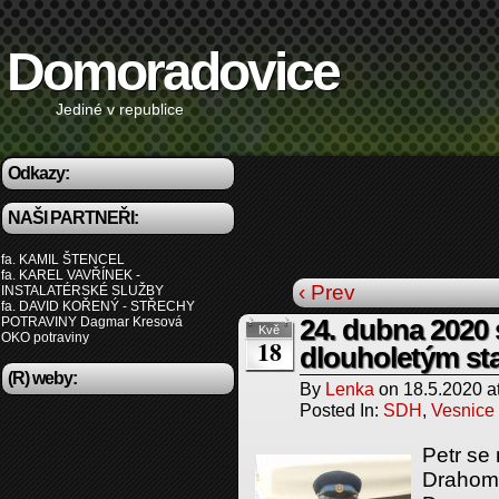
Domoradovice
Jediné v republice
Odkazy:
NAŠI PARTNEŘI:
fa. KAMIL ŠTENCEL
fa. KAREL VAVŘÍNEK -
‹ Prev
INSTALATÉRSKÉ SLUŽBY
fa. DAVID KOŘENÝ - STŘECHY
POTRAVINY Dagmar Kresová
24. dubna 2020 
Kvě
OKO potraviny
18
dlouholetým st
(R) weby:
By
Lenka
on
18.5.2020
a
Posted In:
SDH
,
Vesnice
Petr se 
Drahomí