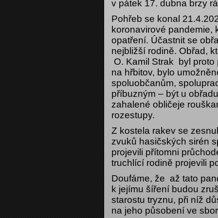
v pátek 17. dubna brzy r
Pohřeb se konal 21.4.202
koronavirové pandemie, k
opatření. Účastnit se obř
nejbližší rodině. Obřad, 
O. Kamil Strak byl proto
na hřbitov, bylo umožněn
spoluobčanům, spolupra
příbuzným – být u obřadu 
zahalené obličeje rouška
rozestupy.
Z kostela rakev se zesnulý
zvuků hasičských sirén sp
projevili přítomni průcho
truchlící rodině projevil
Doufáme, že až tato pan
k jejímu šíření budou z
starostu tryznu, při ní
na jeho působení ve sbor