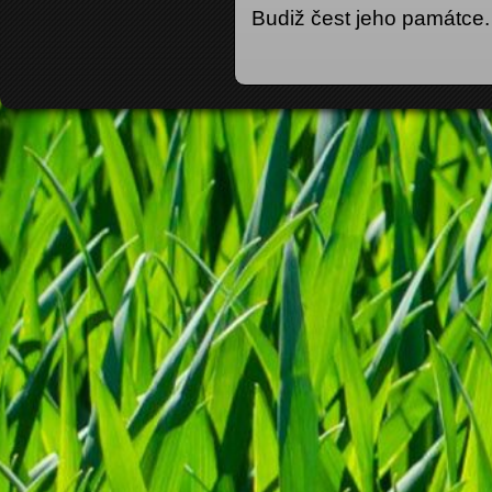
Budiž čest jeho památce.