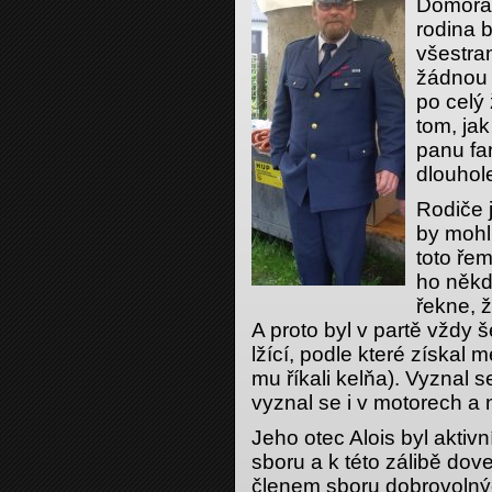
Domorad
rodina 
všestra
žádnou l
po celý
tom, ja
panu far
dlouhol
Rodiče 
by mohli
toto řem
ho někdy
řekne, ž
A proto byl v partě vždy 
lžící, podle které získal 
mu říkali kelňa). Vyznal 
vyznal se i v motorech a 
Jeho otec Alois byl akti
sboru a k této zálibě dove
členem sboru dobrovolný