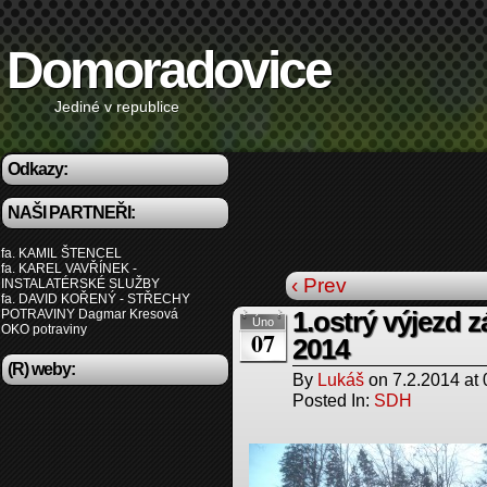
Domoradovice
Jediné v republice
Odkazy:
NAŠI PARTNEŘI:
fa. KAMIL ŠTENCEL
fa. KAREL VAVŘÍNEK -
‹ Prev
INSTALATÉRSKÉ SLUŽBY
fa. DAVID KOŘENÝ - STŘECHY
POTRAVINY Dagmar Kresová
1.ostrý výjezd 
Úno
OKO potraviny
07
2014
(R) weby:
By
Lukáš
on
7.2.2014
at
Posted In:
SDH