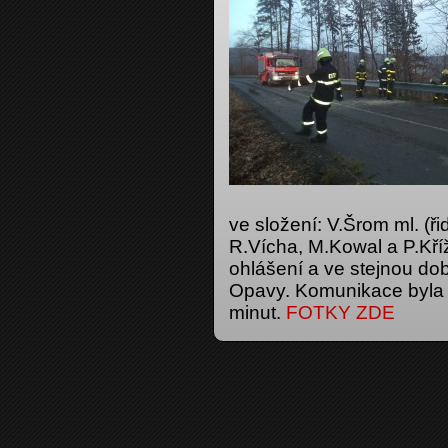
ve složení: V.Šrom ml. (řidi
R.Vícha, M.Kowal a P.Kří
ohlášení a ve stejnou dob
Opavy. Komunikace byla d
minut.
FOTKY ZDE