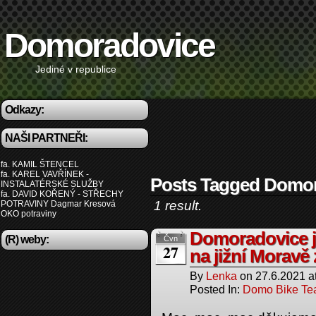
Domoradovice
Jediné v republice
Odkazy:
NAŠI PARTNEŘI:
fa. KAMIL ŠTENCEL
fa. KAREL VAVŘÍNEK -
Posts Tagged Domo
INSTALATÉRSKÉ SLUŽBY
fa. DAVID KOŘENÝ - STŘECHY
1 result.
POTRAVINY Dagmar Kresová
OKO potraviny
Domoradovice j
(R) weby:
Čvn
27
na jižní Morav
By
Lenka
on
27.6.2021
a
Posted In:
Domo Bike T