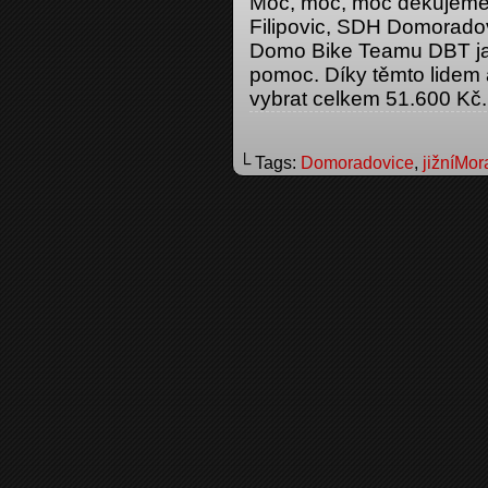
Moc, moc, moc děkujeme
Filipovic, SDH Domorado
Domo Bike Teamu DBT jak 
pomoc. Díky těmto lidem
vybrat celkem 51.600 Kč.
└ Tags:
Domoradovice
,
jižníMor