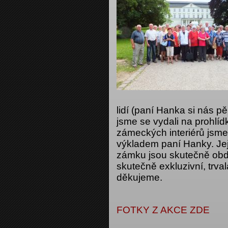
lidí (paní Hanka si nás p
jsme se vydali na prohlí
zámeckých interiérů jsm
výkladem paní Hanky. Její
zámku jsou skutečně obd
skutečně exkluzivní, trva
děkujeme.
FOTKY Z AKCE ZDE