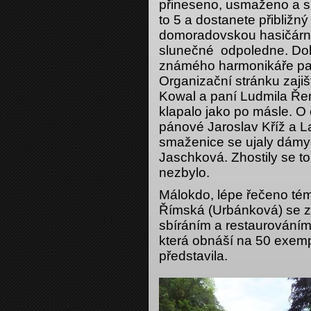
přineseno, usmaženo a sn
to 5 a dostanete přibližný p
domoradovskou hasičárnu 
slunečné odpoledne. Dobr
známého harmonikáře pa
Organizační stránku zaji
Kowal a paní Ludmila Ře
klapalo jako po másle. O 
pánové Jaroslav Kříž a L
smaženice se ujaly dámy
Jaschková. Zhostily se to
nezbylo.
Málokdo, lépe řečeno tém
Římská (Urbánková) se z
sbíráním a restaurováním
která obnáší na 50 exemplá
představila.