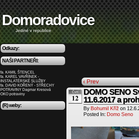
Domoradovice
Jediné v republice
Odkazy:
NAŠI PARTNEŘI:
fa. KAMIL ŠTENCEL
fa. KAREL VAVŘÍNEK -
‹ Prev
INSTALATÉRSKÉ SLUŽBY
fa. DAVID KOŘENÝ - STŘECHY
POTRAVINY Dagmar Kresová
DOMO SENO Sva
Čvn
OKO potraviny
12
11.6.2017 a pro
(R) weby:
By
Bohumil Kříž
on
12.6
Posted In:
Domo Seno