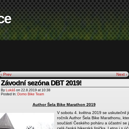
ce
‹ Prev
Next ›
Závodní sezóna DBT 2019!
By
Lukáš
on
22.8.2019
at
10:38
Posted In:
Domo Bike Team
Author Šela Bike Marathon 2019
V sobotu 4. května 2019 se uskutečnil ji
ročník Author Šela Bike Marathonu, kter
součástí Českého poháru a účastní se j
celá česká bikerská špička. Letos i s úč