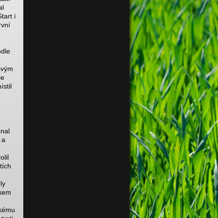
al
tart i
rvní
odle
 svým
le
stil
onal
 a
lil
tích
ly
asem
skému