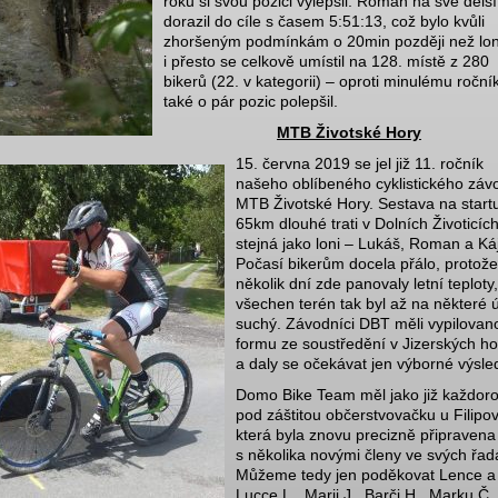
roku si svou pozici vylepšil. Roman na své delší 
dorazil do cíle s časem 5:51:13, což bylo kvůli
zhoršeným podmínkám o 20min později než loni
i přesto se celkově umístil na 128. místě z 280
bikerů (22. v kategorii) – oproti minulému ročník
také o pár pozic polepšil.
MTB Životské Hory
15. června 2019 se jel již 11. ročník
našeho oblíbeného cyklistického záv
MTB Životské Hory. Sestava na start
65km dlouhé trati v Dolních Životicích
stejná jako loni – Lukáš, Roman a Ká
Počasí bikerům docela přálo, protože 
několik dní zde panovaly letní teploty,
všechen terén tak byl až na některé 
suchý. Závodníci DBT měli vypilovan
formu ze soustředění v Jizerských h
a daly se očekávat jen výborné výsle
Domo Bike Team měl jako již každor
pod záštitou občerstvovačku u Filipov
která byla znovu precizně připravena 
s několika novými členy ve svých řad
Můžeme tedy jen poděkovat Lence a
Lucce L., Marii J., Barči H., Marku Č.,