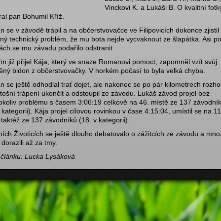
Vinckovi K. a Lukáši B. O kvalitní fotk
ral pan Bohumil Kříž.
 se v závodě trápil a na občerstvovačce ve Filipovicích dokonce zjistil
ný technický problém, že mu bota nejde vycvaknout ze šlapátka. Asi p
ách se mu závadu podařilo odstranit.
ím již přijel Kája, který ve snaze Romanovi pomoct, zapomněl vzít svůj
ěný bidon z občerstvovačky. V horkém počasí to byla velká chyba.
 se ještě odhodlal trať dojet, ale nakonec se po pár kilometrech rozh
etošní trápení ukončit a odstoupil ze závodu. Lukáš závod projel bez
okoliv problému s časem 3:06:19 celkově na 46. místě ze 137 závodní
 kategorii). Kája projel cílovou rovinkou v čase 4:15:04, umístil se na 11
 taktéž ze 137 závodníků (18. v kategorii).
ních Životicích se ještě dlouho debatovalo o zážitcích ze závodu a mno
dorazili až za tmy.
 článku: Lucka Lysáková