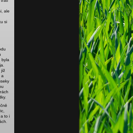
trati
, ale
u si
odu
u
 byla
ja.
již
 a
úseky
ou
orách
dky.
očně
ic,
a to i
ách.