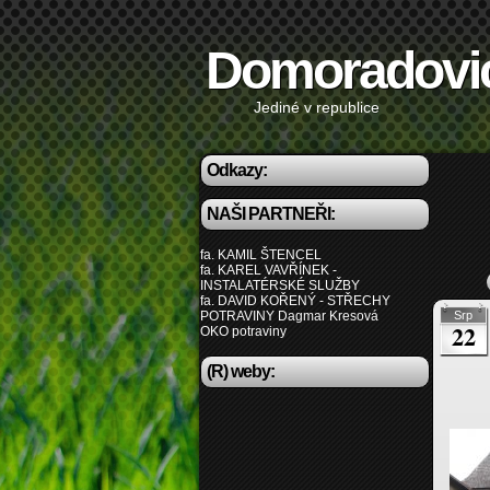
Domoradovi
Jediné v republice
Odkazy:
NAŠI PARTNEŘI:
fa. KAMIL ŠTENCEL
fa. KAREL VAVŘÍNEK -
INSTALATÉRSKÉ SLUŽBY
fa. DAVID KOŘENÝ - STŘECHY
POTRAVINY Dagmar Kresová
Srp
22
OKO potraviny
(R) weby: