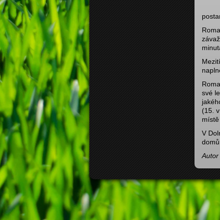
posta
Roman
závaž
minut
Mezit
napln
Roman
své l
jakéh
(15. v
místě
V Dol
domů 
Autor