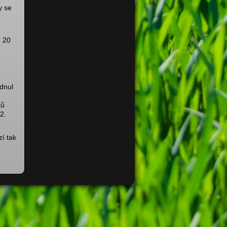
y se
o 20
odnul
ků
2.
zí tak