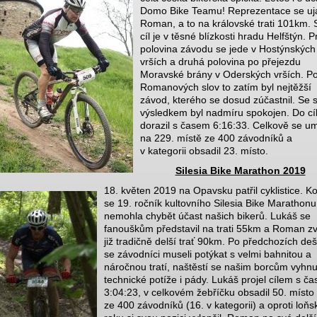
Domo Bike Teamu! Reprezentace se uj
Roman, a to na královské trati 101km. S
cíl je v těsné blízkosti hradu Helfštýn. P
polovina závodu se jede v Hostýnských
vrších a druhá polovina po přejezdu
Moravské brány v Oderských vrších. P
Romanových slov to zatím byl nejtěžší
závod, kterého se dosud zúčastnil. Se
výsledkem byl nadmíru spokojen. Do cí
dorazil s časem 6:16:33. Celkově se umí
na 229. místě ze 400 závodníků a
v kategorii obsadil 23. místo.
Silesia Bike Marathon 2019
18. květen 2019 na Opavsku patřil cyklistice. K
se 19. ročník kultovního Silesia Bike Marathonu
nemohla chybět účast našich bikerů. Lukáš se
fanouškům představil na trati 55km a Roman zvo
již tradičně delší trať 90km. Po předchozích deš
se závodníci museli potýkat s velmi bahnitou a
náročnou tratí, naštěstí se našim borcům vyhnu
technické potíže i pády. Lukáš projel cílem s č
3:04:23, v celkovém žebříčku obsadil 50. místo
ze 400 závodníků (16. v kategorii) a oproti loň