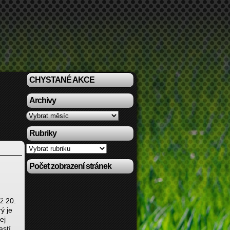
CHYSTANÉ AKCE
Archivy
Archivy
Rubriky
Rubriky
Počet zobrazení stránek
ž 20.
ý je
ej
astí