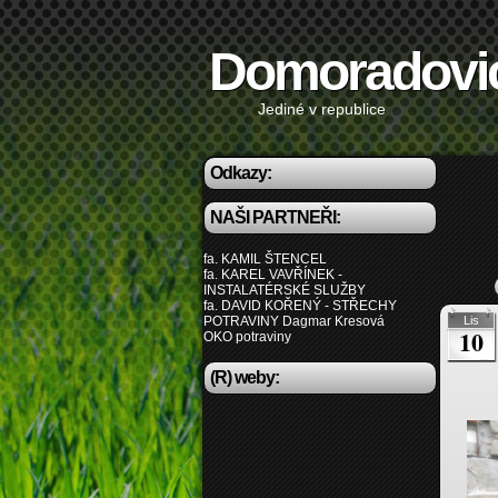
Domoradovi
Jediné v republice
Odkazy:
NAŠI PARTNEŘI:
fa. KAMIL ŠTENCEL
fa. KAREL VAVŘÍNEK -
INSTALATÉRSKÉ SLUŽBY
fa. DAVID KOŘENÝ - STŘECHY
POTRAVINY Dagmar Kresová
Lis
10
OKO potraviny
(R) weby: