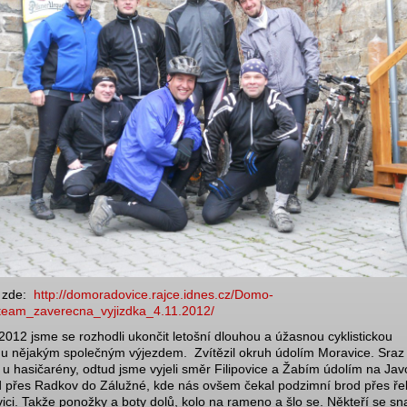
 zde:
http://domoradovice.rajce.idnes.cz/Domo-
team_zaverecna_vyjizdka_4.11.2012/
 2012 jsme se rozhodli ukončit letošní dlouhou a úžasnou cyklistickou
u nějakým společným výjezdem. Zvítězil okruh údolím Moravice. Sraz 
 u hasičarény, odtud jsme vyjeli směr Filipovice a Žabím údolím na Javo
 přes Radkov do Zálužné, kde nás ovšem čekal podzimní brod přes ře
ici. Takže ponožky a boty dolů, kolo na rameno a šlo se. Někteří se sna