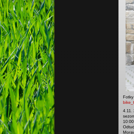
Fotky
bike_
4.11.
sezon
10:00
Odtud
Morav