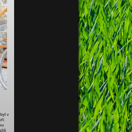
byl v
ří.
ku
žili