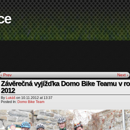
ce
‹ Prev
Next ›
Závěrečná vyjížďka Domo Bike Teamu v r
2012
By
Lukáš
on
10.11.2012
at
13:37
Posted In:
Domo Bike Team