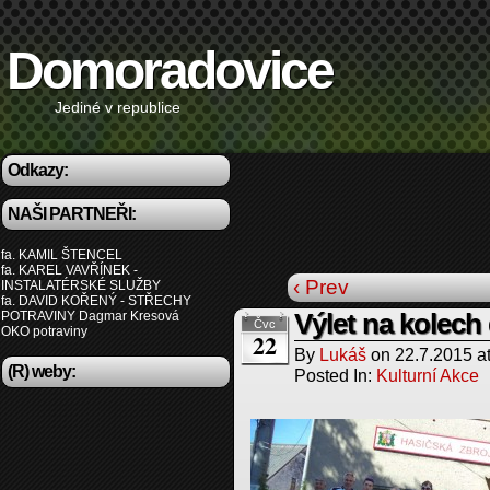
Domoradovice
Jediné v republice
Odkazy:
NAŠI PARTNEŘI:
fa. KAMIL ŠTENCEL
fa. KAREL VAVŘÍNEK -
‹ Prev
INSTALATÉRSKÉ SLUŽBY
fa. DAVID KOŘENÝ - STŘECHY
POTRAVINY Dagmar Kresová
Výlet na kolech
Čvc
OKO potraviny
22
By
Lukáš
on
22.7.2015
a
(R) weby:
Posted In:
Kulturní Akce