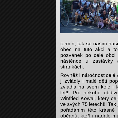
termín, tak se našim has
obec na tuto akci a t
pozvánek po celé obci
nástěnce u zastávky
stránkách.
Rovněž i náročnost celé 
ji zvládly i malé děti pop
zvládla na svém kole i K
let!!! Pro někoho obdi
Winfried Kowal, který ce
ve svých 75 letech!!! Tak
pořádáním této krásné 
občanů, kteří i nadále m