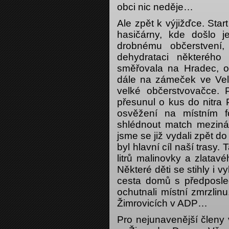
obci nic neděje…
Ale zpět k výjižďce. Sta
hasičárny, kde došlo 
drobnému občerstvení
dehydrataci některého
směřovala na Hradec, 
dále na zámeček ve Velk
velké občerstvovačce.
přesunul o kus do nitra 
osvěžení na místním f
shlédnout match mezinár
jsme se již vydali zpět 
byl hlavní cíl naší trasy.
litrů malinovky a zlatav
Některé děti se stihly i
cesta domů s předposle
ochutnali místní zmrzlin
Žimrovicích v ADP…
Pro nejunavenější členy 