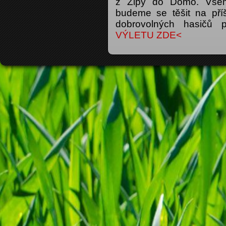
z Žipy do Domo. Všem
budeme se těšit na pří
dobrovolných hasičů 
VÝLETU ZDE<