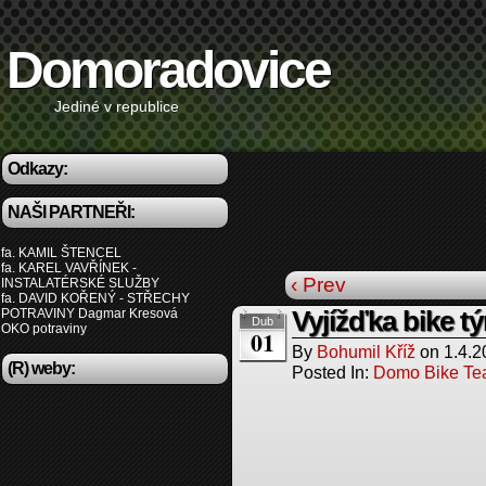
Domoradovice
Jediné v republice
Odkazy:
NAŠI PARTNEŘI:
fa. KAMIL ŠTENCEL
fa. KAREL VAVŘÍNEK -
‹ Prev
INSTALATÉRSKÉ SLUŽBY
fa. DAVID KOŘENÝ - STŘECHY
POTRAVINY Dagmar Kresová
Vyjížďka bike t
Dub
OKO potraviny
01
By
Bohumil Kříž
on
1.4.2
(R) weby:
Posted In:
Domo Bike T