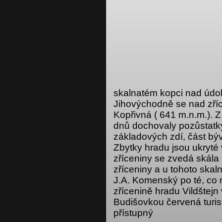
skalnatém kopci nad údol
Jihovýchodně se nad zří
Kopřivná ( 641 m.n.m.). 
dnů dochovaly pozůstatky
základových zdí, část býv
Zbytky hradu jsou ukryté
zříceniny se zvedá skála
zříceniny a u tohoto skal
J.A. Komenský po té, co 
zřícenině hradu Vildštej
Budišovkou červená turis
přístupný