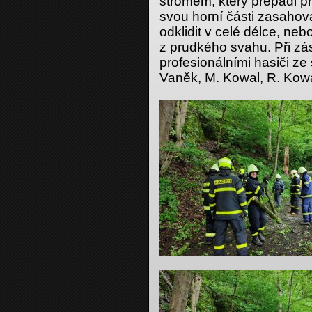
stromem, který přepadl 
svou horní části zasahova
odklidit v celé délce, ne
z prudkého svahu. Při zá
profesionálními hasiči ze
Vaněk, M. Kowal, R. Kowal