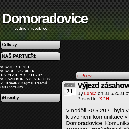
Domoradovice
Jediné v republice
Odkazy:
NAŠI PARTNEŘI:
fa. KAMIL ŠTENCEL
fa. KAREL VAVŘÍNEK -
‹ Prev
INSTALATÉRSKÉ SLUŽBY
fa. DAVID KOŘENÝ - STŘECHY
POTRAVINY Dagmar Kresová
Výjezd zásahov
Kvě
OKO potraviny
31
By
Lenka
on
31.5.2021
a
(R) weby:
Posted In:
SDH
V neděli 30.5.2021 byla 
k uvolnění komunikace v 
Domoradovice. Komunika