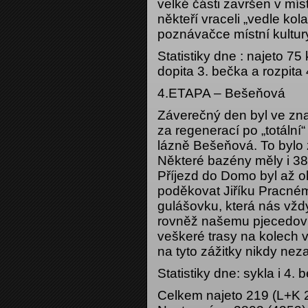
velké části završen v mí
někteří vraceli „vedle kola
poznávačce místní kultur
Statistiky dne : najeto 7
dopita 3. bečka a rozpita 
4.ETAPA – Bešeňová
Záverečný den byl ve zna
za regenerací po „totální“
lázně Bešeňová. To bylo z
Některé bazény měly i 38
Příjezd do Domo byl až ok
poděkovat Jiříku Pracném
gulášovku, která nás vžd
rovněž našemu pjecedovi, 
veškeré trasy na kolech v
na tyto zážitky nikdy n
Statistiky dne: sykla i 4. 
Celkem najeto 219 (L+K 