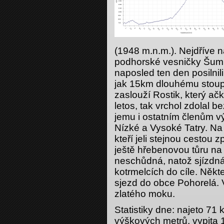
(1948 m.n.m.). Nejdříve n
podhorské vesničky Šumi
naposled ten den posilnil
jak 15km dlouhému stoupá
zaslouží Rostik, který ač
letos, tak vrchol zdolal
jemu i ostatním členům v
Nízké a Vysoké Tatry. Na 
kteří jeli stejnou cestou z
ještě hřebenovou tůru na 
neschůdná, natož sjízdná, 
kotrmelcích do cíle. Někteř
sjezd do obce Pohorelá. Ve
zlatého moku.
Statistiky dne: najeto 7
výškových metrů, vypita 1