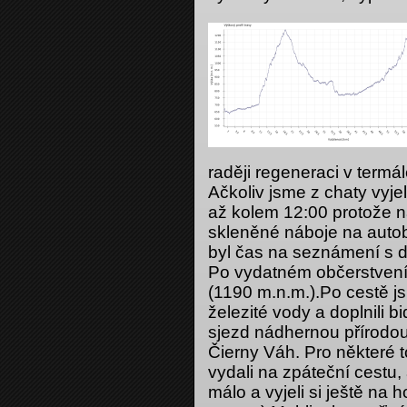
raději regeneraci v termá
Ačkoliv jsme z chaty vyjel
až kolem 12:00 protože 
skleněné náboje na auto
byl čas na seznámení s d
Po vydatném občerstvení 
(1190 m.n.m.).Po cestě js
železité vody a doplnili 
sjezd nádhernou přírodou
Čierny Váh. Pro některé t
vydali na zpáteční cestu,
málo a vyjeli si ještě na