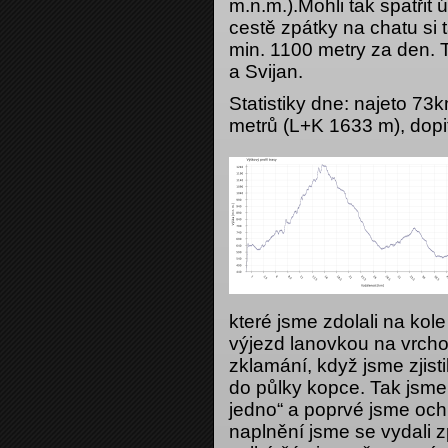
m.n.m.).Mohli tak spatřit
cestě zpátky na chatu si ta
min. 1100 metry za den. T
a Svijan.
Statistiky dne: najeto 7
metrů (L+K 1633 m), dopit
které jsme zdolali na ko
výjezd lanovkou na vrcho
zklamání, když jsme zjisti
do půlky kopce. Tak jsme t
jedno“ a poprvé jsme oc
naplnění jsme se vydali z