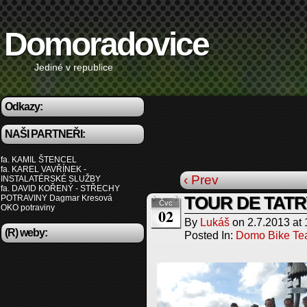
Domoradovice
Jediné v republice
Odkazy:
NAŠI PARTNEŘI:
fa. KAMIL ŠTENCEL
fa. KAREL VAVŘÍNEK -
‹ Prev
INSTALATÉRSKÉ SLUŽBY
fa. DAVID KOŘENÝ - STŘECHY
POTRAVINY Dagmar Kresová
TOUR DE TATR
Čvc
OKO potraviny
02
By
Lukáš
on
2.7.2013
at
(R) weby:
Posted In:
Domo Bike T