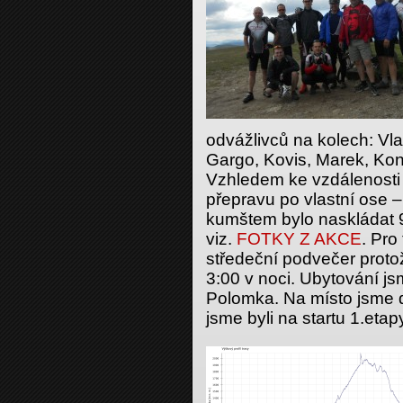
odvážlivců na kolech: Vla
Gargo, Kovis, Marek, Kon
Vzhledem ke vzdálenosti a
přepravu po vlastní ose
kumštem bylo naskládat 9
viz.
FOTKY Z AKCE
. Pro 
středeční podvečer proto
3:00 v noci. Ubytování js
Polomka. Na místo jsme d
jsme byli na startu 1.etap