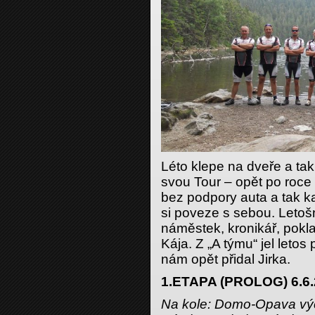
Léto klepe na dveře a ta
svou Tour – opět po roce
bez podpory auta a tak ka
si poveze s sebou. Letoš
náměstek, kronikář, pokl
Kája. Z „A týmu“ jel letos
nám opět přidal Jirka.
1.ETAPA (PROLOG) 6.6
Na kole: Domo-Opava výc