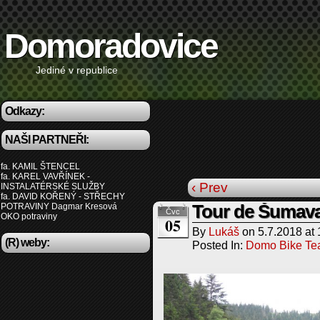
Domoradovice
Jediné v republice
Odkazy:
NAŠI PARTNEŘI:
fa. KAMIL ŠTENCEL
fa. KAREL VAVŘÍNEK -
‹ Prev
INSTALATÉRSKÉ SLUŽBY
fa. DAVID KOŘENÝ - STŘECHY
POTRAVINY Dagmar Kresová
Tour de Šumava 
Čvc
OKO potraviny
05
By
Lukáš
on
5.7.2018
at
(R) weby:
Posted In:
Domo Bike T