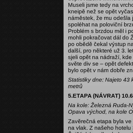
Museli jsme tedy na vrcho
kneipě než se opět vyčasil
náměstek, že mu odešla j
spoléhat na poloviční brz
Problém s brzdou měl i pok
mohli pokračovat dál do 
po obědě čekal výstup na
další, pro některé už 3.
sjeli opět na nádraží, kd
světe div se – opět defe
bylo opět v nám dobře z
Statistiky dne: Najeto 4
metrů
5.ETAPA (NÁVRAT) 10.6
Na kole: Železná Ruda-Ný
Opava východ, na kole
Zavěrečná etapa byla ve 
na vlak. Z našeho hotelu 