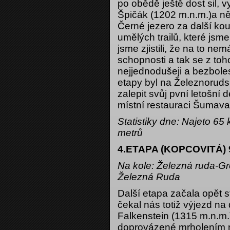
po obědě ještě dost sil, v
Špičák (1202 m.n.m.)a něk
Černé jezero za další ko
umělých trailů, které jsm
jsme zjistili, že na to n
schopnosti a tak se z toho
nejjednodušeji a bezbole
etapy byl na Železnorud
zalepit svůj pvní letošní
místní restauraci Šumava
Statistiky dne: Najeto 6
metrů
4.ETAPA (KOPCOVITÁ) 9
Na kole: Železná ruda-Gr
Železná Ruda
Další etapa začala opět
čekal nás totiž výjezd na
Falkenstein (1315 m.n.m.
doprovázené mrholením n