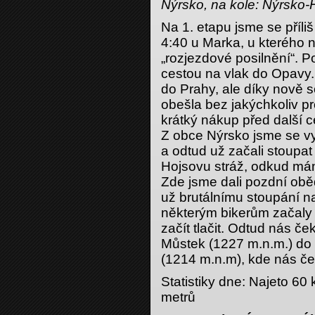
Nýrsko, na kole: Nýrsko-
Na 1. etapu jsme se příliš
4:40 u Marka, u kterého n
„rozjezdové posilnění“. P
cestou na vlak do Opavy
do Prahy, ale díky nově
obešla bez jakýchkoliv p
krátký nákup před další 
Z obce Nýrsko jsme se vy
a odtud už začali stoupa
Hojsovu stráž, odkud má
Zde jsme dali pozdní oběd
už brutálnímu stoupání n
některým bikerům začaly 
začít tlačit. Odtud nás č
Můstek (1227 m.n.m.) do 
(1214 m.n.m), kde nás če
Statistiky dne: Najeto 6
metrů