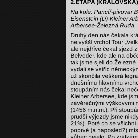
2.ETAPA (KRÁLOVSKÁ) 
Na kole: Pancíř-pivovar 
Eisenstein (D)-Kleiner A
Arbersee-Železná Ruda.
Druhý den nás čekala kr
nejvyšší vrchol Tour „Vel
ale nejdříve čekal sjezd 
Belveder, kde ale na obče
tak jsme sjeli do Železné
vydali se vstříc německ
už skončila veškerá legr
dnešnímu hlavnímu vrcho
stoupáním nás čekal neč
Kleiner Arbersee, kde jsm
závěrečnými výškovými m
(1456 m.n.m.). Při stoupá
prudší výjezdy jsme nikdy
21%). Poté co se všichni 
poprvé (a naposled?) mís
vůbec nejelo. Po krátkém