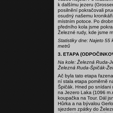
k dalšímu jezeru (Grosse
posilnění pokračovali pru
osudný našemu kronikáři, 
místním potoce. Po drobn
předního kola jsme pokra
Železné rudy, kde jsme mě
Statistiky dne: Najeto 5
metrů
3. ETAPA (ODPOČINKOV
Na kole: Železná Ruda-J
Železná Ruda-Špičák-Že
Ač byla tato etapa řazen
ní stala etapa poměrně n
Špičák. Hned po snídani 
na Jezero Laka (1096 m.n
koupačka na Tour. Dál js
Hůrka a na bývalou Gerl
sjezdem zpátky do Železn