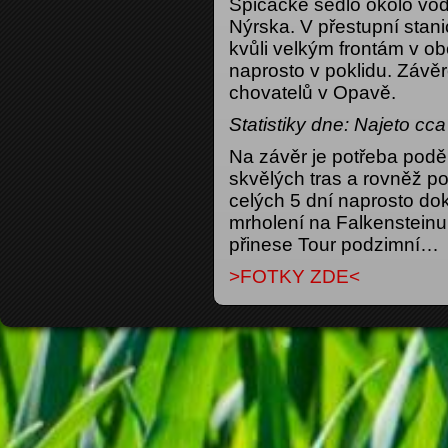
Špičácké sedlo okolo vod
Nýrska. V přestupní stani
kvůli velkým frontám v ob
naprosto v poklidu. Závě
chovatelů v Opavě.
Statistiky dne: Najeto cc
Na závěr je potřeba podě
skvělých tras a rovněž p
celých 5 dní naprosto do
mrholení na Falkensteinu
přinese Tour podzimní…
>FOTKY ZDE<