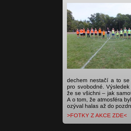
dechem nestačí a to se 
pro svobodné. Výsledek al
že se všichni – jak samotn
A o tom, že atmosféra byl
ozýval halas až do pozdn
>FOTKY Z AKCE ZDE<