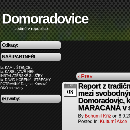
Domoradovice
Jediné v republice
Odkazy:
NAŠI PARTNEŘI:
fa. KAMIL ŠTENCEL
fa. KAREL VAVŘÍNEK -
‹ Prev
INSTALATÉRSKÉ SLUŽBY
fa. DAVID KOŘENÝ - STŘECHY
POTRAVINY Dagmar Kresová
Report z tradič
Zář
OKO potraviny
08
mezi svobodným
(R) weby:
Domoradovic, kt
MARACANÁ v sob
By
Bohumil Kříž
on
8.9.2
Posted In:
Kulturní Akce