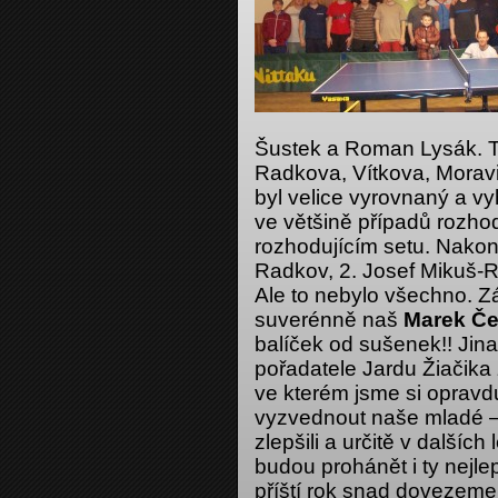
Šustek a Roman Lysák. Tu
Radkova, Vítkova, Moravi
byl velice vyrovnaný a vy
ve většině případů rozho
rozhodujícím setu. Nakone
Radkov, 2. Josef Mikuš-
Ale to nebylo všechno. 
suverénně naš
Marek Če
balíček od sušenek!! Jin
pořadatele Jardu Žiačika
ve kterém jsme si opravd
vyzvednout naše mladé – 
zlepšili a určitě v dalšíc
budou prohánět i ty nejlepš
příští rok snad dovezeme