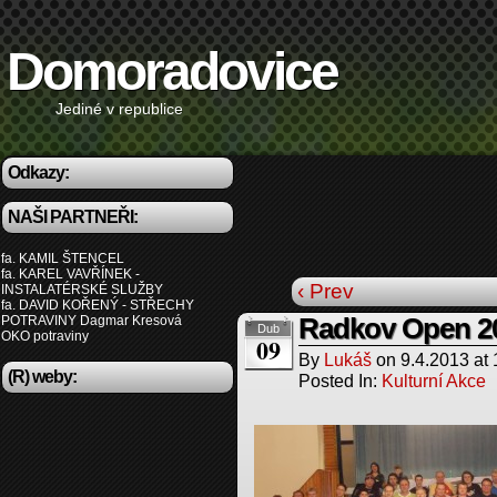
Domoradovice
Jediné v republice
Odkazy:
NAŠI PARTNEŘI:
fa. KAMIL ŠTENCEL
fa. KAREL VAVŘÍNEK -
‹ Prev
INSTALATÉRSKÉ SLUŽBY
fa. DAVID KOŘENÝ - STŘECHY
POTRAVINY Dagmar Kresová
Radkov Open 2
Dub
OKO potraviny
09
By
Lukáš
on
9.4.2013
at
(R) weby:
Posted In:
Kulturní Akce