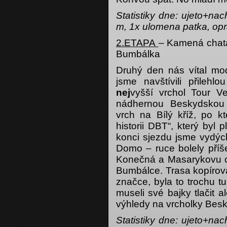
Statistiky dne: ujeto+n
m, 1x ulomena patka, op
2.ETAPA
– Kamená chata
Bumbálka
Druhý den nás vítal mo
jsme navštívili přilehl
nej
vyšší vrchol Tour V
nádhernou Beskydskou 
vrch na Bílý kříž, po k
historii DBT“, který byl
konci sjezdu jsme vydých
Domo – ruce bolely příše
Konečná a Masarykovu ch
Bumbálce. Trasa kopírova
značce, byla to trochu t
museli své bajky tlačit
výhledy na vrcholky Besk
Statistiky dne: ujeto+n