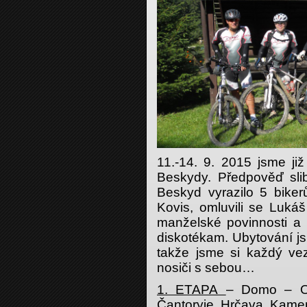
11.-14. 9. 2015 jsme již
Beskydy. Předpověď sli
Beskyd vyrazilo 5 biker
Kovis, omluvili se Lukáš
manželské povinnosti a 
diskotékam. Ubytování js
takže jsme si každý ve
nosiči s sebou…
1. ETAPA
– Domo – Op
Čantoryje, Hrčava, Kame