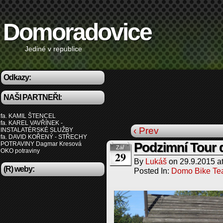
Domoradovice
Jediné v republice
Odkazy:
NAŠI PARTNEŘI:
fa. KAMIL ŠTENCEL
fa. KAREL VAVŘÍNEK -
‹ Prev
INSTALATÉRSKÉ SLUŽBY
fa. DAVID KOŘENÝ - STŘECHY
POTRAVINY Dagmar Kresová
Podzimní Tour 
Zář
OKO potraviny
29
By
Lukáš
on
29.9.2015
a
(R) weby:
Posted In:
Domo Bike T