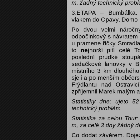
m, žadný technický prob
3.ETAPA
– Bumbálka, 
vlakem do Opavy, Domo
Po dvou velmi náročný
odpočinkový s návratem 
u pramene říčky Smradlav
to
nej
horší pití celé 
poslední prudké stoup
sedačkové lanovky v Bí
místního 3 km dlouhého 
sjeli a po menším občers
Frýdlantu nad Ostravi
zpříjemnil Marek malým 
Statistiky dne: ujeto
technický problém
Statistika za celou Tou
m, za celé 3 dny žádný de
Co dodat závěrem. Doje