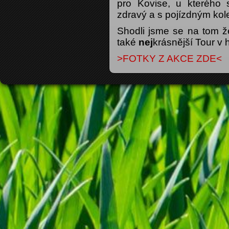
pro Kovise, u kterého 
zdravý a s pojízdným kole
Shodli jsme se na tom ž
také
nej
krásnější Tour v h
>FOTKY Z AKCE ZDE<