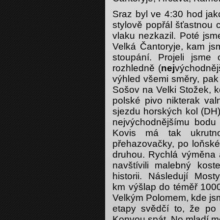
Sraz byl ve 4:30 hod jak
stylově popřál šťastnou 
vlaku nezkazil. Poté jsme
Velká Čantoryje, kam j
stoupání. Projeli jsme
rozhledně (
nej
východněj
výhled všemi směry, pak
Sošov na Velki Stožek, k
polské pivo nikterak val
sjezdu horských kol (DH
nejvýchodnějšímu bodu
Kovis má tak ukrutn
přehazovačky, po loňské
druhou. Rychlá výměna a
navštívili malebný kos
historii. Následují Mo
km výšlap do téměř 10
Velkým Polomem, kde jsme
etapy svědčí to, že po 
Konvou spát. No mladí m