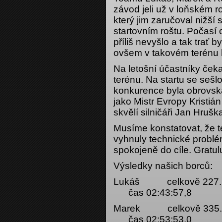
závod jeli už v loňském ro
který jim zaručoval nižší s
startovním roštu. Počasí
příliš nevyšlo a tak trať 
ovšem v takovém terénu li
Na letošní účastníky čeka
terénu. Na startu se sešl
konkurence byla obrovsk
jako Mistr Evropy Kristiá
skvělí silničáři Jan Hruš
Musíme konstatovat, že 
vyhnuly technické problém
spokojeně do cíle. Gratul
Výsledky našich borců:
Lukáš celkově 227. (5
čas 02:43:57,8
Marek celkově 335. (7
čas 02:53:53,0