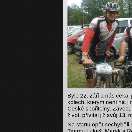
Bylo 22. září a nás čekal
kolech, kterým není nic j
České spořitelny. Závod, 
život, přivítal již svůj 13. 
Na startu opět nechyběli
Teamu Lukáš, Marek a Ro