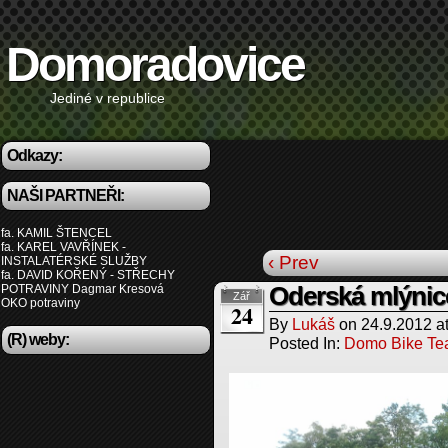
Domoradovice
Jediné v republice
Odkazy:
NAŠI PARTNEŘI:
fa. KAMIL ŠTENCEL
fa. KAREL VAVŘÍNEK -
‹ Prev
INSTALATÉRSKÉ SLUŽBY
fa. DAVID KOŘENÝ - STŘECHY
POTRAVINY Dagmar Kresová
Oderská mlýnic
Zář
OKO potraviny
24
By
Lukáš
on
24.9.2012
a
(R) weby:
Posted In:
Domo Bike T