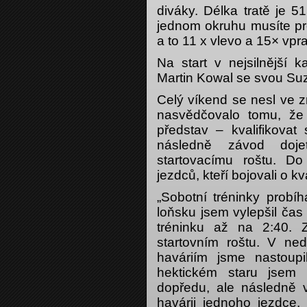
diváky. Délka tratě je 
jednom okruhu musíte pr
a to 11 x vlevo a 15× vpr
Na start v nejsilnější 
Martin Kowal se svou Su
Celý víkend se nesl ve 
nasvědčovalo tomu, že
představ – kvalifikova
následně závod doj
startovacímu roštu. Do
jezdců, kteří bojovali o k
„Sobotní tréninky probí
loňsku jsem vylepšil ča
tréninku až na 2:40. 
startovním roštu. V ned
haváriím jsme nastoup
hektickém staru jsem 
dopředu, ale následně 
havárii jednoho jezdce, 