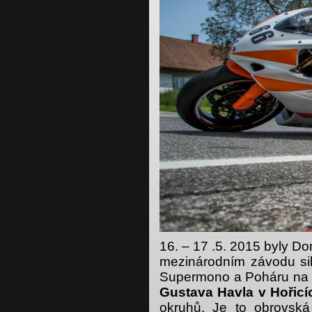
16. – 17 .5. 2015 byly 
mezinárodním závodu sil
Supermono a Poháru na p
Gustava Havla v Hořicí
okruhů. Je to obrovsk