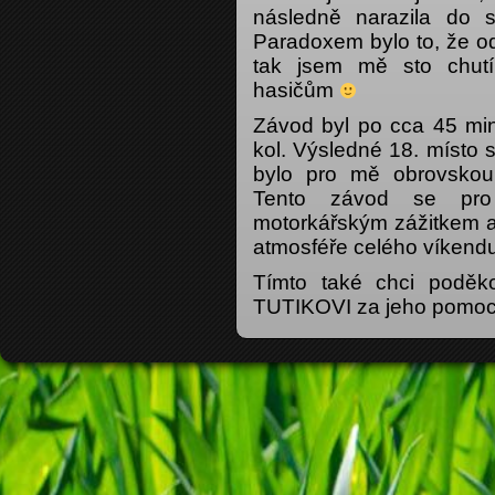
následně narazila do 
Paradoxem bylo to, že od
tak jsem mě sto chut
hasičům
Závod byl po cca 45 min
kol. Výsledné 18. místo 
bylo pro mě obrovsko
Tento závod se pro 
motorkářským zážitkem a
atmosféře celého víkendu.
Tímto také chci podě
TUTIKOVI za jeho pomo