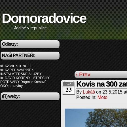
Domoradovice
Jediné v republice
Odkazy:
NAŠI PARTNEŘI:
fa. KAMIL ŠTENCEL
fa. KAREL VAVŘÍNEK -
‹ Prev
INSTALATÉRSKÉ SLUŽBY
fa. DAVID KOŘENÝ - STŘECHY
POTRAVINY Dagmar Kresová
Kovis na 300 z
Kvě
OKO potraviny
23
By
Lukáš
on
23.5.2015
a
(R) weby:
Posted In:
Moto