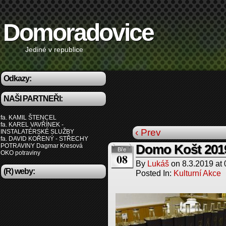
Domoradovice
Jediné v republice
Odkazy:
NAŠI PARTNEŘI:
fa. KAMIL ŠTENCEL
fa. KAREL VAVŘÍNEK -
‹ Prev
INSTALATÉRSKÉ SLUŽBY
fa. DAVID KOŘENÝ - STŘECHY
POTRAVINY Dagmar Kresová
Domo Košt 201
Bře
OKO potraviny
08
By
Lukáš
on
8.3.2019
at
(R) weby:
Posted In:
Kulturní Akce