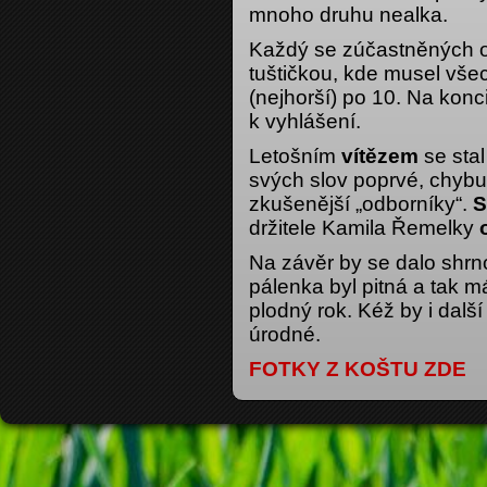
mnoho druhu nealka.
Každý se zúčastněných op
tuštičkou, kde musel vš
(nejhorší) po 10. Na konc
k vyhlášení.
Letošním
vítězem
se sta
svých slov poprvé, chybu
zkušenější „odborníky“.
S
držitele Kamila Řemelky
Na závěr by se dalo shrnou
pálenka byl pitná a tak 
plodný rok. Kéž by i další
úrodné.
FOTKY Z KOŠTU ZDE