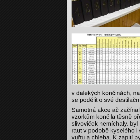
v dalekých končinách, na 
se podělit o své destilačn
Samotná akce ač začínala 
vzorkům končila těsně př
slivoviček nemíchaly, byl
raut v podobě kyselého i
vuřtu a chleba. K zapití b