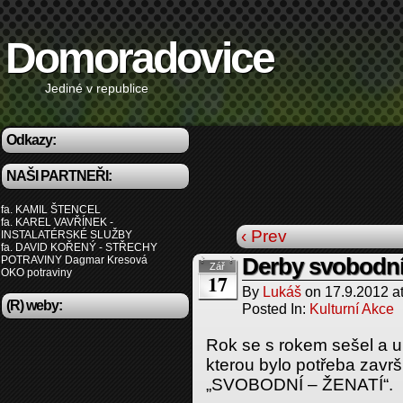
Domoradovice
Jediné v republice
Odkazy:
NAŠI PARTNEŘI:
fa. KAMIL ŠTENCEL
fa. KAREL VAVŘÍNEK -
‹ Prev
INSTALATÉRSKÉ SLUŽBY
fa. DAVID KOŘENÝ - STŘECHY
POTRAVINY Dagmar Kresová
Derby svobodní
Zář
OKO potraviny
17
By
Lukáš
on
17.9.2012
a
(R) weby:
Posted In:
Kulturní Akce
Rok se s rokem sešel a u
kterou bylo potřeba završi
„SVOBODNÍ – ŽENATÍ“.