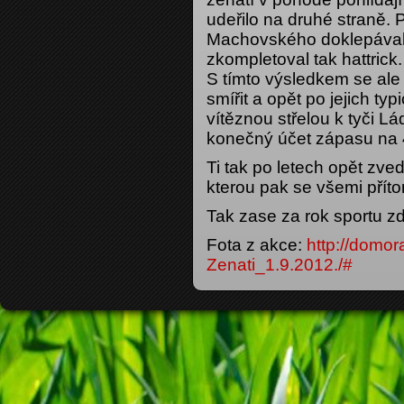
udeřilo na druhé straně. 
Machovského doklepával 
zkompletoval tak hattrick
S tímto výsledkem se ale
smířit a opět po jejich t
vítěznou střelou k tyči Lá
konečný účet zápasu na 4
Ti tak po letech opět zve
kterou pak se všemi příto
Tak zase za rok sportu zda
Fota z akce:
http://domor
Zenati_1.9.2012./#