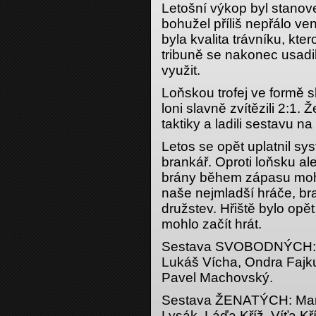
Letošní výkop byl stanove
bohužel příliš nepřálo ve
byla kvalita trávníku, kte
tribuně se nakonec usadil
využit.
Loňskou trofej ve formě s
loni slavně zvítězili 2:1. 
taktiky a ladili sestavu n
Letos se opět uplatnil sys
brankář. Oproti loňsku ale
brány během zápasu mohl
naše nejmladší hráče, bra
družstev. Hřiště bylo opě
mohlo začít hrát.
Sestava SVOBODNÝCH: M
Lukáš Vícha, Ondra Fajku
Pavel Machovský.
Sestava ŽENATÝCH: Mare
Lysák, Láďa Kříž, Víťa Kř