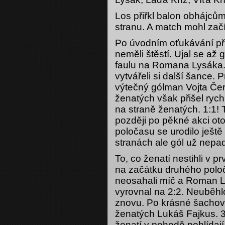
Los přiřkl balon obhájcům t
stranu. A match mohl začí
Po úvodním oťukávání přiš
neměli štěstí. Ujal se a
faulu na Romana Lysáka. 
vytvářeli si další šance.
výtečný gólman Vojta Čer
ženatých však přišel rychl
na straně ženatých. 1:1! 
později po pěkné akci oto
poločasu se urodilo ještě 
stranách ale gól už nepad
To, co ženatí nestihli v p
na začátku druhého polo
neosahali míč a Roman L
vyrovnal na 2:2. Neuběhlo
znovu. Po krásné šachové 
ženatých Lukáš Fajkus. 3
ženatí v pohodě pohlídají 