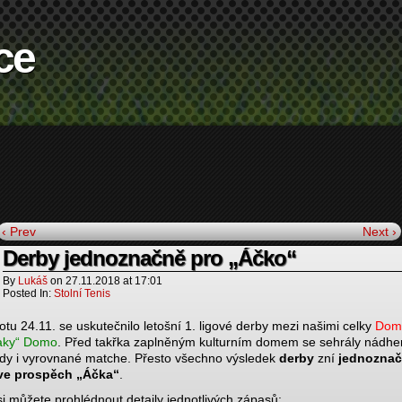
ce
‹ Prev
Next ›
Derby jednoznačně pro „Áčko“
By
Lukáš
on
27.11.2018
at
17:01
Posted In:
Stolní Tenis
otu 24.11. se uskutečnilo letošní 1. ligové derby mezi našimi celky
Dom
aky“ Domo
. Před takřka zaplněným kulturním domem se sehrály nádhe
y i vyrovnané matche. Přesto všechno výsledek
derby
zní
jednozna
ve prospěch „Áčka“
.
si můžete prohlédnout detaily jednotlivých zápasů: