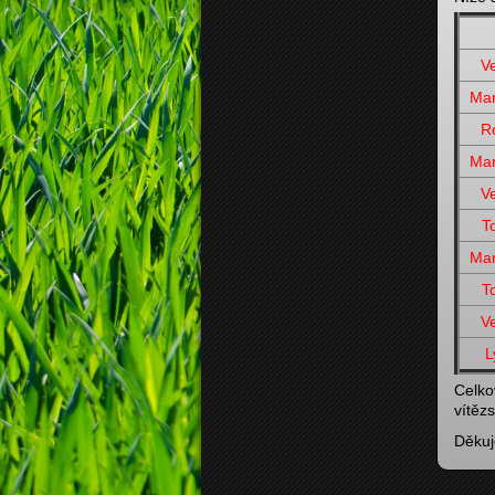
V
Mar
R
Mar
V
T
Mar
T
V
L
Celko
vítěz
Děkuj