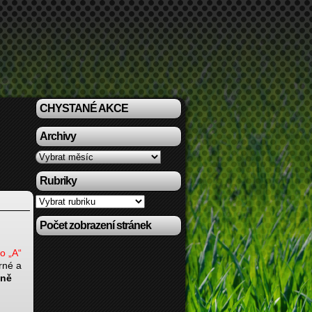
CHYSTANÉ AKCE
Archivy
Archivy
Rubriky
Rubriky
Počet zobrazení stránek
o „A“
rné a
čně