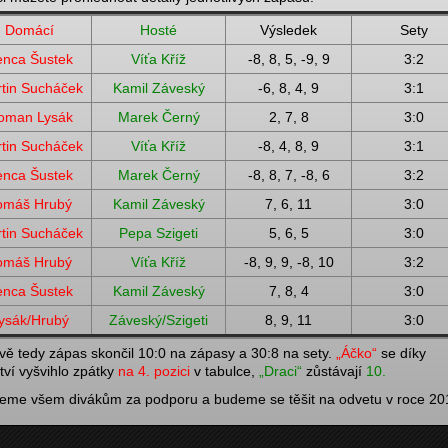
Domácí
Hosté
Výsledek
Sety
enca Šustek
Víťa Kříž
-8, 8, 5, -9, 9
3:2
tin Sucháček
Kamil Záveský
-6, 8, 4, 9
3:1
oman Lysák
Marek Černý
2, 7, 8
3:0
tin Sucháček
Víťa Kříž
-8, 4, 8, 9
3:1
enca Šustek
Marek Černý
-8, 8, 7, -8, 6
3:2
omáš Hrubý
Kamil Záveský
7, 6, 11
3:0
tin Sucháček
Pepa Szigeti
5, 6, 5
3:0
omáš Hrubý
Víťa Kříž
-8, 9, 9, -8, 10
3:2
enca Šustek
Kamil Záveský
7, 8, 4
3:0
ysák/Hrubý
Záveský/Szigeti
8, 9, 11
3:0
vě tedy zápas skončil 10:0 na zápasy a 30:8 na sety.
„Áčko“
se díky
ství vyšvihlo zpátky
na 4. pozici
v tabulce,
„Draci“
zůstávají
10.
eme všem divákům za podporu a budeme se těšit na odvetu v roce 20