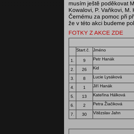
musím ještě poděkovat M
Kowalovi, P. Vaňkovi, M. 
Černému za pomoc při pří
že v této akci budeme pokr
FOTKY Z AKCE ZDE
Start.č.
Jméno
Petr Hanák
1.
9
Kid
2.
26
Lucie Lysáková
3.
8
Jiří Hanák
4.
1
Kateřina Hálková
5.
13
Petra Žiačiková
6.
2
Vítězslav Jahn
7.
30