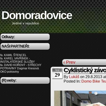
Domoradovice
Jediné v republice
Odkazy:
NAŠI PARTNEŘI:
fa. KAMIL ŠTENCEL
fa. KAREL VAVŘÍNEK -
‹ Prev
INSTALATÉRSKÉ SLUŽBY
fa. DAVID KOŘENÝ - STŘECHY
POTRAVINY Dagmar Kresová
Cyklistický záv
Srp
OKO potraviny
29
By
Lukáš
on
29.8.2013
a
(R) weby:
Posted In:
Domo Bike T