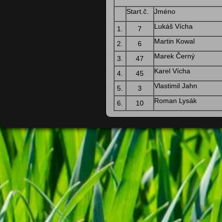
Start.č.
Jméno
Lukáš Vícha
1.
7
Martin Kowal
2.
6
Marek Černý
3.
47
Karel Vícha
4.
45
Vlastimil Jahn
5.
3
Roman Lysák
6.
10