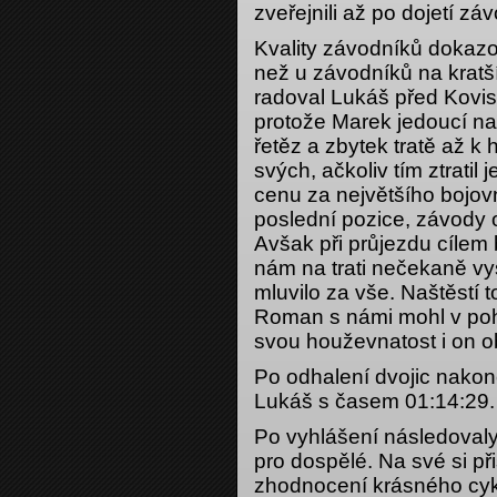
zveřejnili až po dojetí zá
Kvality závodníků dokazo
než u závodníků na kratší 
radoval Lukáš před Kovise
protože Marek jedoucí na 
řetěz a zbytek tratě až 
svých, ačkoliv tím ztratil 
cenu za největšího bojov
poslední pozice, závody
Avšak při průjezdu cílem
nám na trati nečekaně vy
mluvilo za vše. Naštěstí 
Roman s námi mohl v poh
svou houževnatost i on o
Po odhalení dvojic nakone
Lukáš s časem 01:14:29.
Po vyhlášení následovaly
pro dospělé. Na své si při
zhodnocení krásného cyk