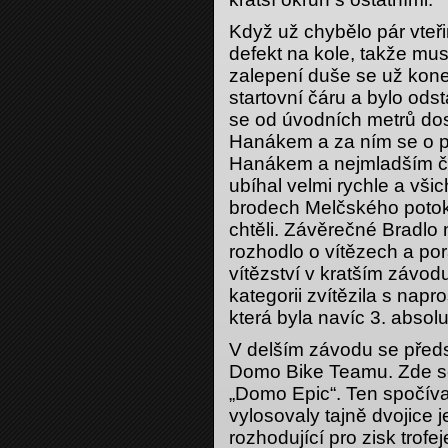
Když už chybělo pár vteři
defekt na kole, takže mus
zalepení duše se už kone
startovní čáru a bylo ods
se od úvodních metrů dos
Hanákem a za ním se o poz
Hanákem a nejmladším č
ubíhal velmi rychle a vši
brodech Melčského potoka.
chtěli. Závěrečné Bradlo 
rozhodlo o vítězech a por
vítězství v kratším závod
kategorii zvítězila s na
která byla navíc 3. absolut
V delším závodu se předst
Domo Bike Teamu. Zde se 
„Domo Epic“. Ten spočíva
vylosovaly tajně dvojice j
rozhodující pro zisk trofej