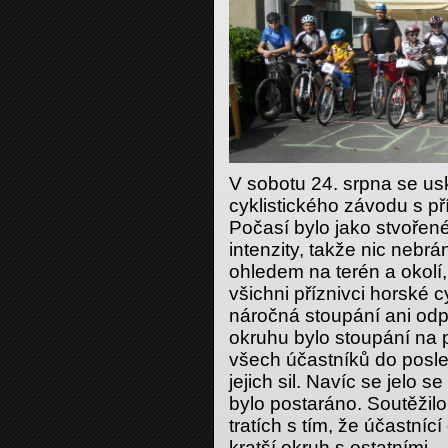
V sobotu 24. srpna se usk
cyklistického závodu s 
Počasí bylo jako stvořené
intenzity, takže nic nebrá
ohledem na terén a okolí,
všichni příznivci horské c
náročná stoupání ani odp
okruhu bylo stoupání na p
všech účastníků do posl
jejich sil. Navíc se jelo s
bylo postaráno. Soutěžil
tratích s tím, že účastnící 
kratší okruh s ostatními.