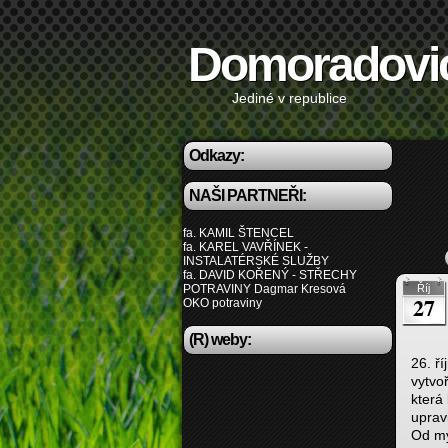
Domoradovi
Jediné v republice
Odkazy:
NAŠI PARTNEŘI:
fa. KAMIL ŠTENCEL
fa. KAREL VAVŘÍNEK -
INSTALATÉRSKÉ SLUŽBY
fa. DAVID KOŘENÝ - STŘECHY
POTRAVINY Dagmar Kresová
Říj
27
OKO potraviny
(R) weby:
26. ří
vytvo
která
uprav
Od my