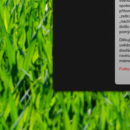
všeho
spole
příto
„zelt
„nach
došlo
pomýš
Děkuj
uvědo
doufá
rovinu
máme 
Fotky