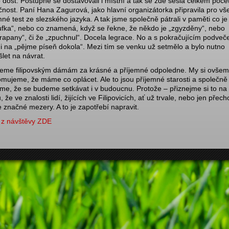
 dost. Postupně se dostavovali i místní a tak se zde sešla celkem poče
čnost. Paní Hana Zagurová, jako hlavní organizátorka připravila pro v
mné test ze slezského jazyka. A tak jsme společně pátrali v paměti co je
rufka“, nebo co znamená, když se řekne, že někdo je „zgyzděny“, nebo
rapany“, či že „zpuchnul“. Docela legrace. No a s pokračujícím podve
 i na „pějme píseň dokola“. Mezi tím se venku už setmělo a bylo nutno
let na návrat.
eme filipovským dámám za krásné a příjemné odpoledne. My si ovšem
mujeme, že máme co oplácet. Ale to jsou příjemné starosti a společně
me, že se budeme setkávat i v budoucnu. Protože – přiznejme si to na
, že ve znalosti lidí, žijících ve Filipovicích, ať už trvale, nebo jen přec
značné mezery. A to je zapotřebí napravit.
 z návštěvy ZDE