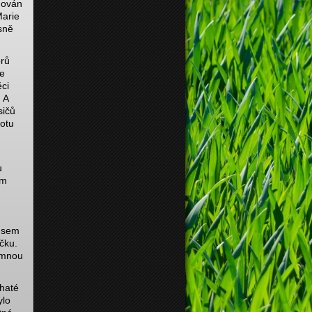
uován
Marie
sně
orů
de
ci
 A
sičů
botu
u
em
ě sem
čku.
emnou
ohaté
ylo