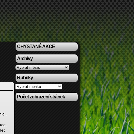
CHYSTANÉ AKCE
Archivy
Archivy
Rubriky
Rubriky
Počet zobrazení stránek
ici,
,
kce.
dec