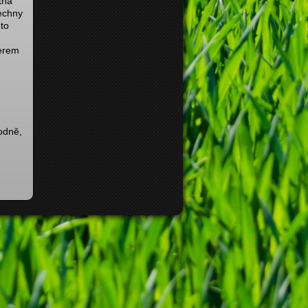
tná
šechny
 to
čerem
hodně,