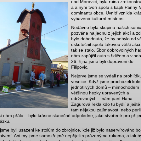
nad Moravicí, byla ruina zrekonstr
a a nyní tvoří spolu s kaplí Panny 
dominantu obce. Uvnitř vznikla krá
vybavená kulturní místnost.
Nedávno byla skupina našich seni
pozvána na jednu z jejich akcí a z
bylo dohodnuto, že by nebylo od vě
uskutečnit spolu takovou větší akci.
tak se stalo. Sbor dobrovolných ha
nám zapůjčil auto s řidičem a v so
26. října jsme byli dopraveni do
Filipovic.
Nejprve jsme se vydali na prohlídk
vesnice. Když jsme procházeli kol
jednotlivých domů – mimochodem
většinou hezky upravených a
udržovaných – nám paní Hana
Zagurová řekla kdo tu bydlí a ješt
tam nějakou zajímavost, nebo perli
í nám přálo – bylo krásné slunečné odpoledne, jako stvořené pro příj
ázku.
 jsme byli usazeni ke stolům do zbrojnice, kde již bylo naservírováno b
stvení. Ani my jsme samozřejmě nepřijeli s prázdnýma rukama, a tak b