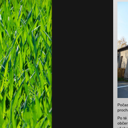
Počas
proch
Po té
občer