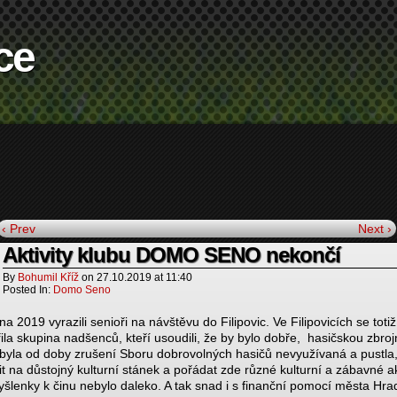
ce
‹ Prev
Next ›
Aktivity klubu DOMO SENO nekončí
By
Bohumil Kříž
on
27.10.2019
at
11:40
Posted In:
Domo Seno
jna 2019 vyrazili senioři na návštěvu do Filipovic. Ve Filipovicích se totiž
řila skupina nadšenců, kteří usoudili, že by bylo dobře, hasičskou zbrojn
 byla od doby zrušení Sboru dobrovolných hasičů nevyužívaná a pustla
it na důstojný kulturní stánek a pořádat zde různé kulturní a zábavné a
šlenky k činu nebylo daleko. A tak snad i s finanční pomocí města Hra