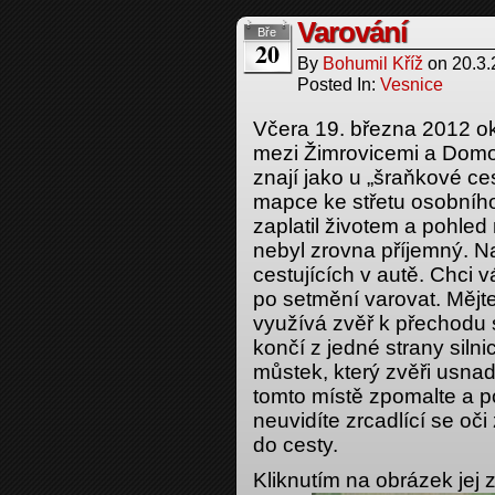
Varování
Bře
20
By
Bohumil Kříž
on
20.3
Posted In:
Vesnice
Včera 19. března 2012 oko
mezi Žimrovicemi a Domora
znají jako u „šraňkové ce
mapce ke střetu osobníh
zaplatil životem a pohle
nebyl zrovna příjemný. N
cestujících v autě. Chci v
po setmění varovat. Mějte
využívá zvěř k přechodu s
končí z jedné strany silni
můstek, který zvěři usnadň
tomto místě zpomalte a pozo
neuvidíte zrcadlící se oči
do cesty.
Kliknutím na obrázek jej z