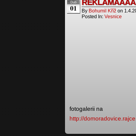
REKLAMÁÁÁÁ
Dub
01
By
Bohumil Kříž
on
1.4.2
Posted In:
Vesnice
fotogalerii na
http://domoradovice.r