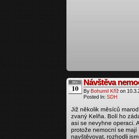
Návštěva nemo
Bře
10
By
Bohumil Kříž
on
10.3
Posted In:
SDH
Již několik měsíců marodí
zvaný Kelňa. Bolí ho zád
asi se nevyhne operaci. 
protože nemocní se mají
navštěvovat, rozhodli js