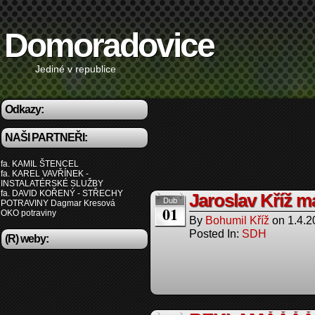
Domoradovice
Jediné v republice
Odkazy:
NAŠI PARTNEŘI:
fa. KAMIL ŠTENCEL
fa. KAREL VAVŘÍNEK -
INSTALATÉRSKÉ SLUŽBY
fa. DAVID KOŘENÝ - STŘECHY
Jaroslav Kříž m
Dub
POTRAVINY Dagmar Kresová
01
OKO potraviny
By
Bohumil Kříž
on
1.4.2
Posted In:
SDH
(R) weby: