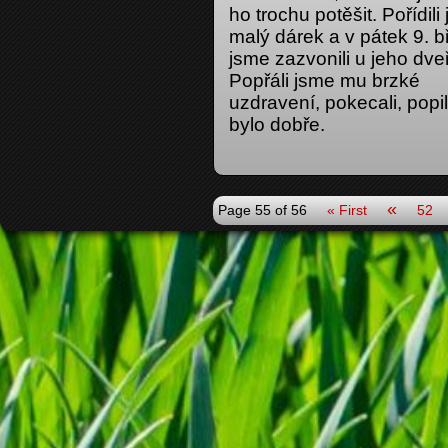
ho trochu potěšit. Pořídili
malý dárek a v pátek 9. 
jsme zazvonili u jeho dveř
Popřáli jsme mu brzké
uzdravení, pokecali, popil
bylo dobře.
«
Page 55 of 56
« First
52