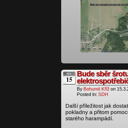
Bude sběr šrotu
Bře
15
elektrospotřebi
By
Bohumil Kříž
on
15.3
Posted In:
SDH
Další příležitost jak dos
pokladny a přitom pomoci
starého harampádí.