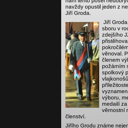
nám tento posel nedobrý
navždy opustil jeden z ne
Jiří Groda.
Jiří Gr
oda,
sboru v r
zdejšího 
přistěhoval
pokročilém
věnoval. P
členem výb
požárním s
spolkový p
vlajkonošů
příležitos
vyznamená
výboru, me
medailí za
věrnostní 
členství.
Jiřího Grodu známe nejen