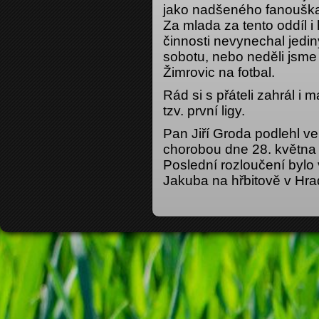
jako nadšeného fanouška
Za mlada za tento oddíl i 
činnosti nevynechal jed
sobotu, nebo neděli jsme 
Žimrovic na fotbal.
Rád si s přáteli zahrál i m
tzv. první ligy.
Pan Jiří Groda podlehl v
chorobou dne 28. května
Poslední rozloučení bylo v
Jakuba na hřbitově v Hra