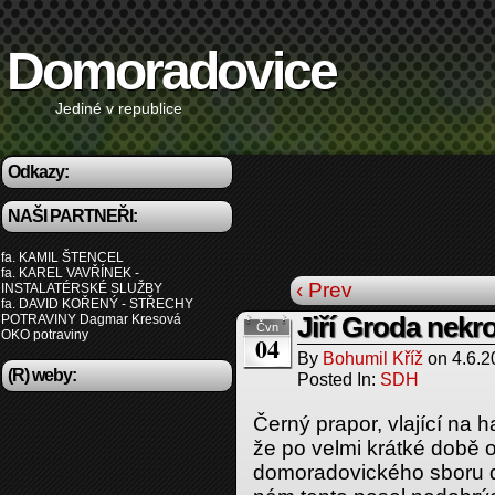
Domoradovice
Jediné v republice
Odkazy:
NAŠI PARTNEŘI:
fa. KAMIL ŠTENCEL
fa. KAREL VAVŘÍNEK -
‹ Prev
INSTALATÉRSKÉ SLUŽBY
fa. DAVID KOŘENÝ - STŘECHY
POTRAVINY Dagmar Kresová
Jiří Groda nekr
Čvn
OKO potraviny
04
By
Bohumil Kříž
on
4.6.2
(R) weby:
Posted In:
SDH
Černý prapor, vlající na 
že po velmi krátké době 
domoradovického sboru d