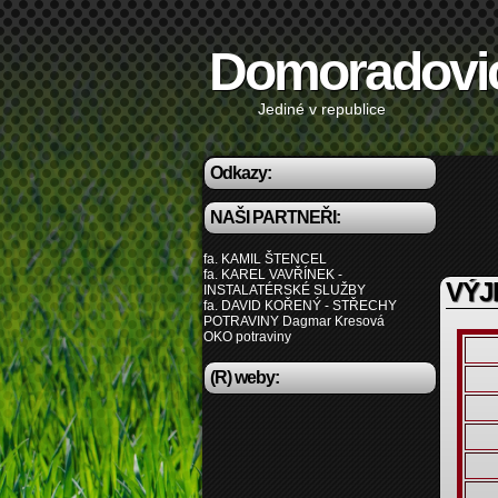
Domoradovi
Jediné v republice
Odkazy:
NAŠI PARTNEŘI:
fa. KAMIL ŠTENCEL
fa. KAREL VAVŘÍNEK -
VÝJ
INSTALATÉRSKÉ SLUŽBY
fa. DAVID KOŘENÝ - STŘECHY
POTRAVINY Dagmar Kresová
OKO potraviny
(R) weby: