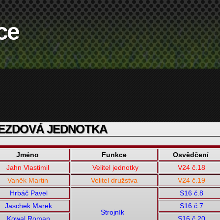
ce
EZDOVÁ JEDNOTKA
Jméno
Funkce
Osvědčení
Jahn Vlastimil
Velitel jednotky
V24 č.18
Vaněk Martin
Velitel družstva
V24 č.19
Hrbáč Pavel
S16 č.8
Jaschek Marek
S16 č.7
Strojník
Kowal Roman
S16 č.20