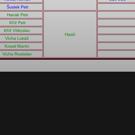
Šustek Petr
Hanák Petr
Kříž Petr
Kříž Vítězslav
Hasič
Vícha Lukáš
Kowal Martin
Vícha Rostislav