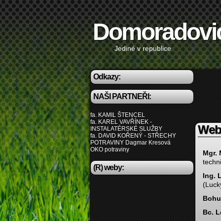
Domoradovi
Jediné v republice
Odkazy:
NAŠI PARTNEŘI:
fa. KAMIL ŠTENCEL
fa. KAREL VAVŘÍNEK -
Web
INSTALATÉRSKÉ SLUŽBY
fa. DAVID KOŘENÝ - STŘECHY
POTRAVINY Dagmar Kresová
OKO potraviny
Mgr. 
techn
(R) weby:
Ing
. 
(Luc
Bohum
Bc. 