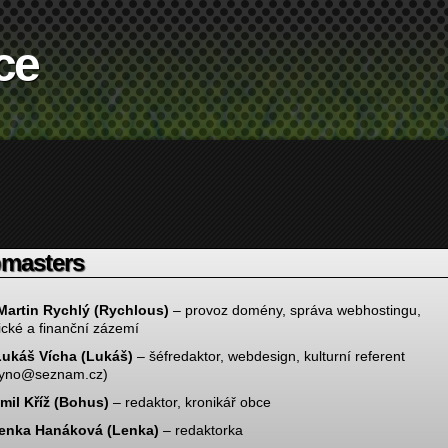
ce
masters
Martin Rychlý (Rychlous)
– provoz domény, správa webhostingu,
ické a finanční zázemí
Lukáš Vícha (Lukáš)
– šéfredaktor, webdesign, kulturní referent
kyno@seznam.cz)
il Kříž (Bohus)
– redaktor, kronikář obce
Lenka Hanáková (Lenka)
– redaktorka