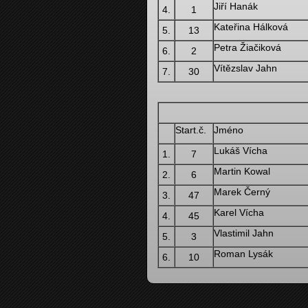
Jiří Hanák
4.
1
Kateřina Hálková
5.
13
Petra Žiačiková
6.
2
Vítězslav Jahn
7.
30
Start.č.
Jméno
Lukáš Vícha
1.
7
Martin Kowal
2.
6
Marek Černý
3.
47
Karel Vícha
4.
45
Vlastimil Jahn
5.
3
Roman Lysák
6.
10