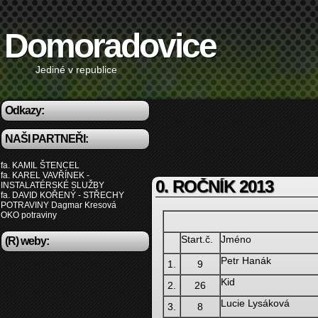
Domoradovice
Jediné v republice
Odkazy:
NAŠI PARTNEŘI:
fa. KAMIL ŠTENCEL
fa. KAREL VAVŘÍNEK -
0. ROČNÍK 2013
INSTALATÉRSKÉ SLUŽBY
fa. DAVID KOŘENÝ - STŘECHY
POTRAVINY Dagmar Kresová
OKO potraviny
Start.č.
Jméno
(R) weby:
Petr Hanák
1.
9
Kid
2.
26
Lucie Lysáková
3.
8