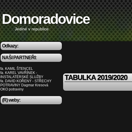
Domoradovice
Jediné v republice
Odkazy:
NAŠI PARTNEŘI:
fa. KAMIL ŠTENCEL
fa. KAREL VAVŘÍNEK -
TABULKA 2019/2020
INSTALATÉRSKÉ SLUŽBY
fa. DAVID KOŘENÝ - STŘECHY
POTRAVINY Dagmar Kresová
OKO potraviny
(R) weby: