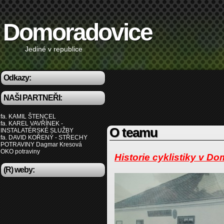
Domoradovice
Jediné v republice
Odkazy:
NAŠI PARTNEŘI:
fa. KAMIL ŠTENCEL
fa. KAREL VAVŘÍNEK -
O teamu
INSTALATÉRSKÉ SLUŽBY
fa. DAVID KOŘENÝ - STŘECHY
POTRAVINY Dagmar Kresová
OKO potraviny
Historie cyklistiky v D
(R) weby: