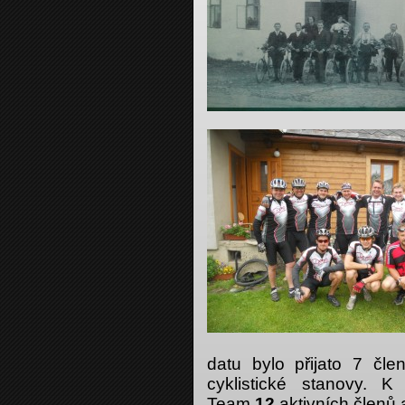
datu
bylo přijato 7 čle
cyklistické stanovy.
Team
12
aktivních členů